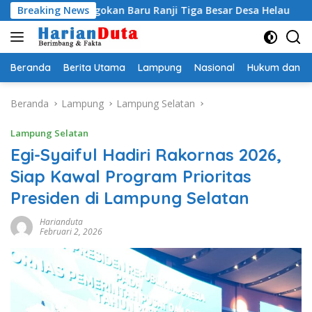
Langsung
gi Jagokan Baru Ranji Tiga Besar Desa Helau
Breaking News
Komitmen 
ke
konten
Beranda
Berita Utama
Lampung
Nasional
Hukum dan Kr
Beranda
Lampung
Lampung Selatan
Lampung Selatan
Egi-Syaiful Hadiri Rakornas 2026,
Siap Kawal Program Prioritas
Presiden di Lampung Selatan
Harianduta
Februari 2, 2026