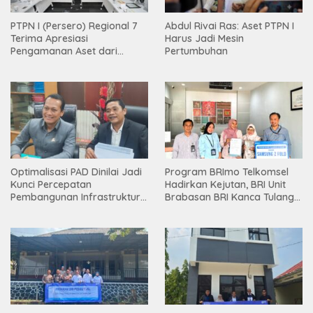
PTPN I (Persero) Regional 7
Abdul Rivai Ras: Aset PTPN I
Terima Apresiasi
Harus Jadi Mesin
Pengamanan Aset dari
Pertumbuhan
Holding
Optimalisasi PAD Dinilai Jadi
Program BRImo Telkomsel
Kunci Percepatan
Hadirkan Kejutan, BRI Unit
Pembangunan Infrastruktur
Brabasan BRI Kanca Tulang
Lampung
Bawang Serahkan Hadiah
Premium kepada Nasabah
Mesuji