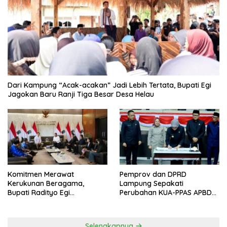
Dari Kampung “Acak-acakan” Jadi Lebih Tertata, Bupati Egi
Jagokan Baru Ranji Tiga Besar Desa Helau
Komitmen Merawat
Pemprov dan DPRD
Kerukunan Beragama,
Lampung Sepakati
Bupati Radityo Egi
Perubahan KUA-PPAS APBD
Dijadwalkan Terima
2026
Penghargaan dari HKBP
Lampung
Selengkapnya