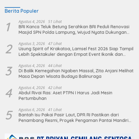
Berita Populer
1
Agustus 4, 2026
51 Lihat
BRI Kanca Teluk Betung Serahkan BRI Peduli Renovasi
Masjid SPN Polda Lampung, Wujud Nyata Dukungan
terhadap Sarana Ibadah
2
Agustus 3, 2026
47 Lihat
Usung Spirit of Krakatoa, Lamsel Fest 2026 Siap Tampil
Lebih Spektakuler dengan Empat Event Ikonik dan
Deretan Artis Ibu Kota
3
Agustus 4, 2026
44 Lihat
Di Balik Kemegahan Ngaben Massal, Zita Anjani Melihat
Masa Depan Wisata Budaya Balinuraga
4
Agustus 4, 2026
42 Lihat
Abdul Rivai Ras: Aset PTPN I Harus Jadi Mesin
Pertumbuhan
5
Agustus 6, 2026
41 Lihat
Bantah Isu Pakai Pasir Laut, DPR RI Pastikan dari
Penambang Resmi, Proyek Pengaman Pantai Mandiri
Sejati Sudah Sesuai Spesifikasi