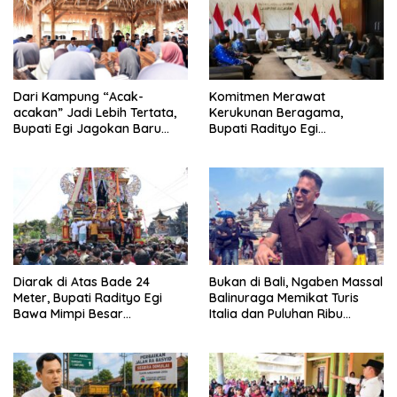
Komitmen Merawat
Dari Kampung “Acak-
Kerukunan Beragama,
acakan” Jadi Lebih Tertata,
Bupati Radityo Egi
Bupati Egi Jagokan Baru
Dijadwalkan Terima
Ranji Tiga Besar Desa Helau
Penghargaan dari HKBP
Lampung
Diarak di Atas Bade 24
Bukan di Bali, Ngaben Massal
Meter, Bupati Radityo Egi
Balinuraga Memikat Turis
Bawa Mimpi Besar
Italia dan Puluhan Ribu
Balinuraga Jadi ‘Penglipuran’
Pengunjung
Kedua pada 2027