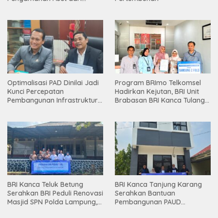
Holding
Optimalisasi PAD Dinilai Jadi
Program BRImo Telkomsel
Kunci Percepatan
Hadirkan Kejutan, BRI Unit
Pembangunan Infrastruktur
Brabasan BRI Kanca Tulang
Lampung
Bawang Serahkan Hadiah
Premium kepada Nasabah
Mesuji
BRI Kanca Teluk Betung
BRI Kanca Tanjung Karang
Serahkan BRI Peduli Renovasi
Serahkan Bantuan
Masjid SPN Polda Lampung,
Pembangunan PAUD
Wujud Nyata Dukungan
Mahaputra Global di Desa