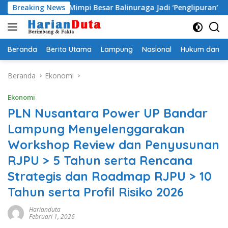
Langsung
i Bawa Mimpi Besar Balinuraga Jadi ‘Penglipuran’ Kedua pada 20
Breaking News
ke
konten
Beranda
Berita Utama
Lampung
Nasional
Hukum dan Kr
Beranda
Ekonomi
Ekonomi
PLN Nusantara Power UP Bandar
Lampung Menyelenggarakan
Workshop Review dan Penyusunan
RJPU > 5 Tahun serta Rencana
Strategis dan Roadmap RJPU > 10
Tahun serta Profil Risiko 2026
Harianduta
Februari 1, 2026