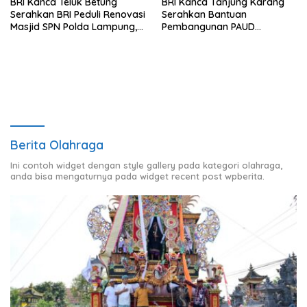
BRI Kanca Teluk Betung
BRI Kanca Tanjung Karang
Serahkan BRI Peduli Renovasi
Serahkan Bantuan
Masjid SPN Polda Lampung,
Pembangunan PAUD
Wujud Nyata Dukungan
Mahaputra Global di Desa
terhadap Sarana Ibadah
Candimas
Berita Olahraga
Ini contoh widget dengan style gallery pada kategori olahraga,
anda bisa mengaturnya pada widget recent post wpberita.