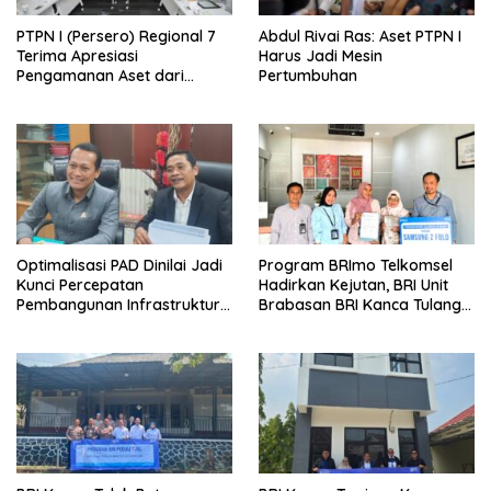
PTPN I (Persero) Regional 7
Abdul Rivai Ras: Aset PTPN I
Terima Apresiasi
Harus Jadi Mesin
Pengamanan Aset dari
Pertumbuhan
Holding
Optimalisasi PAD Dinilai Jadi
Program BRImo Telkomsel
Kunci Percepatan
Hadirkan Kejutan, BRI Unit
Pembangunan Infrastruktur
Brabasan BRI Kanca Tulang
Lampung
Bawang Serahkan Hadiah
Premium kepada Nasabah
Mesuji