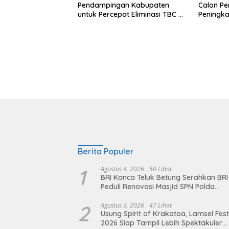
Pendampingan Kabupaten
Calon Pe
untuk Percepat Eliminasi TBC di
Peningka
Tanggamus
Warga da
Masyara
Berita Populer
1
Agustus 4, 2026
50 Lihat
BRI Kanca Teluk Betung Serahkan BRI
Peduli Renovasi Masjid SPN Polda
Lampung, Wujud Nyata Dukungan
terhadap Sarana Ibadah
2
Agustus 3, 2026
47 Lihat
Usung Spirit of Krakatoa, Lamsel Fest
2026 Siap Tampil Lebih Spektakuler