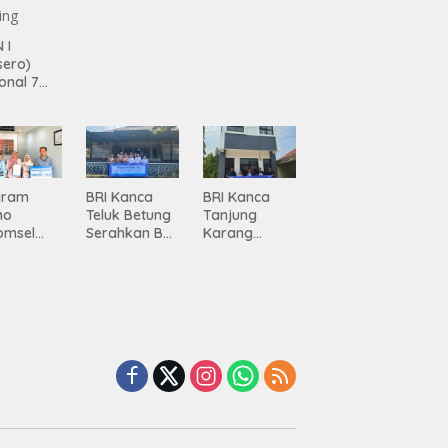
n
Infrastruktur
 I
Lampung
sero)
onal 7
ma
siasi
gamanan
 dari
ing
gram
BRI Kanca
BRI Kanca
mo
Teluk Betung
Tanjung
omsel
Serahkan BRI
Karang
rkan
Peduli
Serahkan
tan, BRI
Renovasi
Bantuan
Masjid SPN
Pembanguna
asan BRI
Polda
n PAUD
a Tulang
Lampung,
Mahaputra
ang
Wujud Nyata
Global di
ahkan
Dukungan
Desa
iah
terhadap
Candimas
mium
Sarana
ada
Ibadah
abah