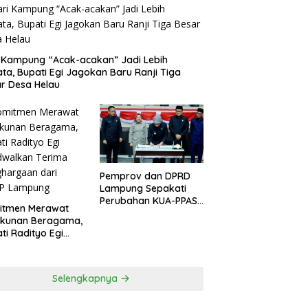
 Kampung “Acak-acakan” Jadi Lebih
ata, Bupati Egi Jagokan Baru Ranji Tiga
r Desa Helau
Pemprov dan DPRD
Lampung Sepakati
Perubahan KUA-PPAS
itmen Merawat
APBD 2026
ukunan Beragama,
ti Radityo Egi
dwalkan Terima
hargaan dari
P Lampung
Selengkapnya