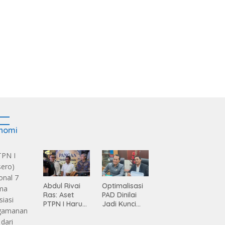
nomi
Abdul Rivai
Optimalisasi
Ras: Aset
PAD Dinilai
PTPN I Harus
Jadi Kunci
Jadi Mesin
Percepatan
Pertumbuhan
Pembanguna