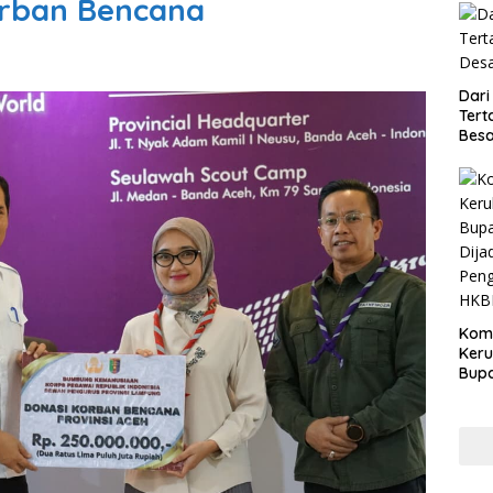
orban Bencana
Dari
Tert
Besa
Kom
Ker
Bupa
Dija
Peng
HKB