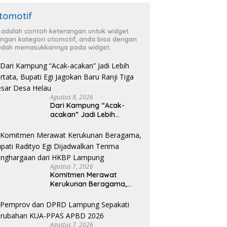
tomotif
i adalah contoh keterangan untuk widget
ngan kategori otomotif, anda bisa dengan
dah memasukkannya pada widget.
Agustus 8, 2026
Dari Kampung “Acak-
acakan” Jadi Lebih
Tertata, Bupati Egi
Jagokan Baru Ranji Tiga
Besar Desa Helau
Agustus 7, 2026
Komitmen Merawat
Kerukunan Beragama,
Bupati Radityo Egi
Dijadwalkan Terima
Penghargaan dari HKBP
Lampung
Agustus 7, 2026