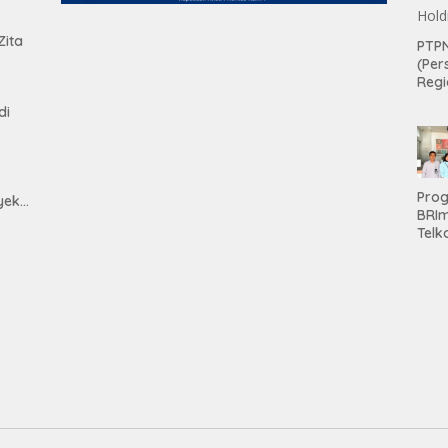
tan
Zita
PTPN
(Per
Regi
Teri
di
Apre
Pen
Aset
Hold
Pro
yek
BRI
h
Telk
Hadi
Keju
Unit
Brab
Kanc
Baw
Ser
Had
Pre
kep
Nas