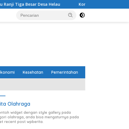
sar Desa Helau
Komitmen Merawat Kerukunan Beragama,
Ekonomi
Kesehatan
Pemerintahan
ita Olahraga
contoh widget dengan style gallery pada
gori olahraga, anda bisa mengaturnya pada
et recent post wpberita.