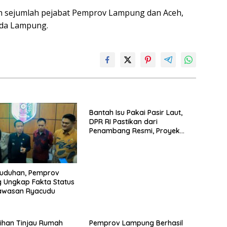
leh sejumlah pejabat Pemprov Lampung dan Aceh,
rda Lampung.
Bantah Isu Pakai Pasir Laut,
DPR RI Pastikan dari
Penambang Resmi, Proyek
Pengaman Pantai Mandiri
Sejati Sudah Sesuai Spesifikasi
Tuduhan, Pemprov
 Ungkap Fakta Status
awasan Ryacudu
ihan Tinjau Rumah
Pemprov Lampung Berhasil