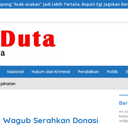
an” Jadi Lebih Tertata, Bupati Egi Jagokan Baru Ranji Tiga Be
Nasional
Hukum dan Kriminal
Pendidikan
Politik
ejahatan
Ber
Ini 
kate
: Wagub Serahkan Donasi
widg