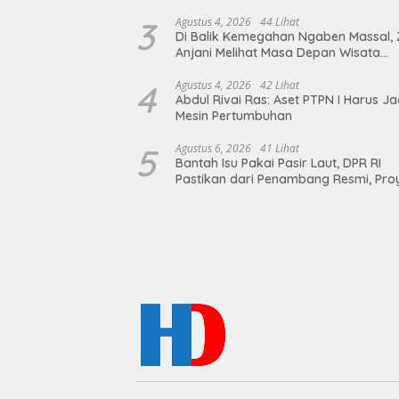
dengan Empat Event Ikonik dan Dere
Artis Ibu Kota
3
Agustus 4, 2026
44 Lihat
Di Balik Kemegahan Ngaben Massal, 
Anjani Melihat Masa Depan Wisata
Budaya Balinuraga
4
Agustus 4, 2026
42 Lihat
Abdul Rivai Ras: Aset PTPN I Harus Ja
Mesin Pertumbuhan
5
Agustus 6, 2026
41 Lihat
Bantah Isu Pakai Pasir Laut, DPR RI
Pastikan dari Penambang Resmi, Pro
Pengaman Pantai Mandiri Sejati Suda
Sesuai Spesifikasi