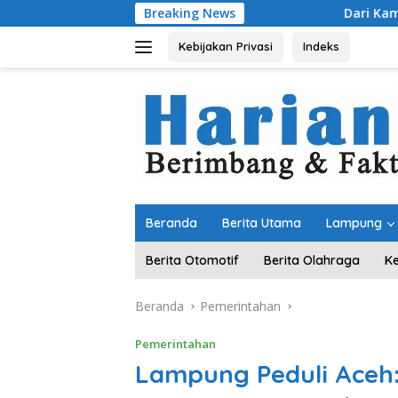
Langsung
Breaking News
Dari Kampung “Acak-acak
ke
konten
Kebijakan Privasi
Indeks
Beranda
Berita Utama
Lampung
Berita Otomotif
Berita Olahraga
K
Beranda
Pemerintahan
Pemerintahan
Lampung Peduli Aceh