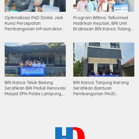
Optimalisasi PAD Dinilai Jadi
Program BRImo Telkomsel
Kunci Percepatan
Hadirkan Kejutan, BRI Unit
Pembangunan Infrastruktur
Brabasan BRI Kanca Tulang
Lampung
Bawang Serahkan Hadiah
Premium kepada Nasabah
Mesuji
BRI Kanca Teluk Betung
BRI Kanca Tanjung Karang
Serahkan BRI Peduli Renovasi
Serahkan Bantuan
Masjid SPN Polda Lampung,
Pembangunan PAUD
Wujud Nyata Dukungan
Mahaputra Global di Desa
terhadap Sarana Ibadah
Candimas