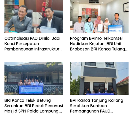
Optimalisasi PAD Dinilai Jadi
Program BRImo Telkomsel
Kunci Percepatan
Hadirkan Kejutan, BRI Unit
Pembangunan Infrastruktur
Brabasan BRI Kanca Tulang
Lampung
Bawang Serahkan Hadiah
Premium kepada Nasabah
Mesuji
BRI Kanca Teluk Betung
BRI Kanca Tanjung Karang
Serahkan BRI Peduli Renovasi
Serahkan Bantuan
Masjid SPN Polda Lampung,
Pembangunan PAUD
Wujud Nyata Dukungan
Mahaputra Global di Desa
terhadap Sarana Ibadah
Candimas