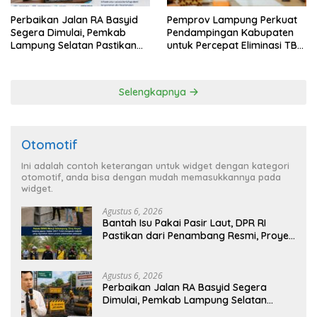
Perbaikan Jalan RA Basyid
Pemprov Lampung Perkuat
Segera Dimulai, Pemkab
Pendampingan Kabupaten
Lampung Selatan Pastikan
untuk Percepat Eliminasi TBC
Mobilitas Warga Lebih Aman
di Tanggamus
dan Nyaman
Selengkapnya
Otomotif
Ini adalah contoh keterangan untuk widget dengan kategori
otomotif, anda bisa dengan mudah memasukkannya pada
widget.
Agustus 6, 2026
Bantah Isu Pakai Pasir Laut, DPR RI
Pastikan dari Penambang Resmi, Proyek
Pengaman Pantai Mandiri Sejati Sudah
Sesuai Spesifikasi
Agustus 6, 2026
Perbaikan Jalan RA Basyid Segera
Dimulai, Pemkab Lampung Selatan
Pastikan Mobilitas Warga Lebih Aman