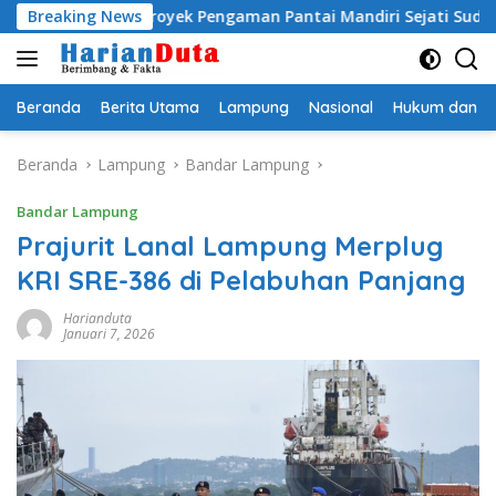
Langsung
 Resmi, Proyek Pengaman Pantai Mandiri Sejati Sudah Sesuai Spe
Breaking News
ke
konten
Beranda
Berita Utama
Lampung
Nasional
Hukum dan Kr
Beranda
Lampung
Bandar Lampung
Bandar Lampung
Prajurit Lanal Lampung Merplug
KRI SRE-386 di Pelabuhan Panjang
Harianduta
Januari 7, 2026