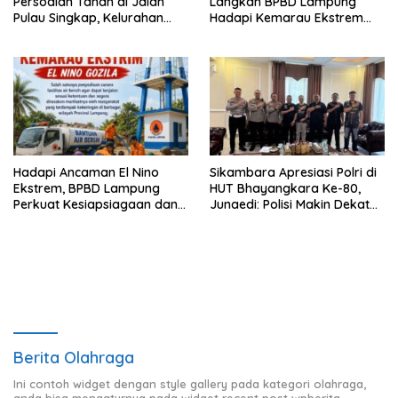
Persoalan Tanah di Jalan
Langkah BPBD Lampung
Pulau Singkap, Kelurahan
Hadapi Kemarau Ekstrem
Sukabumi Belum Hasilkan
Lewat Program Bantuan Air
Kesepakatan
Bersih
Hadapi Ancaman El Nino
Sikambara Apresiasi Polri di
Ekstrem, BPBD Lampung
HUT Bhayangkara Ke-80,
Perkuat Kesiapsiagaan dan
Junaedi: Polisi Makin Dekat
Distribusi Air Bersih
dengan Masyarakat
Berita Olahraga
Ini contoh widget dengan style gallery pada kategori olahraga,
anda bisa mengaturnya pada widget recent post wpberita.