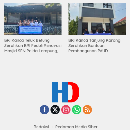
Premium kepada Nasabah
Mesuji
BRI Kanca Teluk Betung
BRI Kanca Tanjung Karang
Serahkan BRI Peduli Renovasi
Serahkan Bantuan
Masjid SPN Polda Lampung,
Pembangunan PAUD
Wujud Nyata Dukungan
Mahaputra Global di Desa
terhadap Sarana Ibadah
Candimas
Redaksi
Pedoman Media Siber