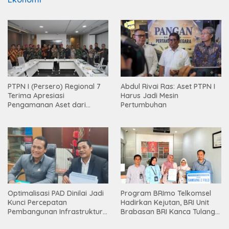
PTPN I (Persero) Regional 7
Abdul Rivai Ras: Aset PTPN I
Terima Apresiasi
Harus Jadi Mesin
Pengamanan Aset dari
Pertumbuhan
Holding
Optimalisasi PAD Dinilai Jadi
Program BRImo Telkomsel
Kunci Percepatan
Hadirkan Kejutan, BRI Unit
Pembangunan Infrastruktur
Brabasan BRI Kanca Tulang
Lampung
Bawang Serahkan Hadiah