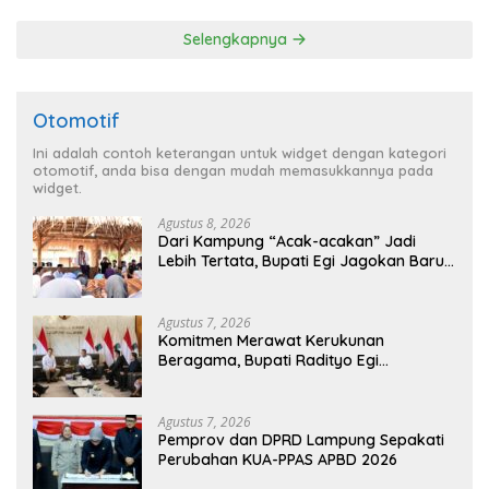
Penghargaan dari HKBP
Lampung
Selengkapnya
Otomotif
Ini adalah contoh keterangan untuk widget dengan kategori
otomotif, anda bisa dengan mudah memasukkannya pada
widget.
Agustus 8, 2026
Dari Kampung “Acak-acakan” Jadi
Lebih Tertata, Bupati Egi Jagokan Baru
Ranji Tiga Besar Desa Helau
Agustus 7, 2026
Komitmen Merawat Kerukunan
Beragama, Bupati Radityo Egi
Dijadwalkan Terima Penghargaan dari
HKBP Lampung
Agustus 7, 2026
Pemprov dan DPRD Lampung Sepakati
Perubahan KUA-PPAS APBD 2026