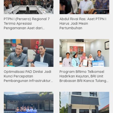
PTPN I (Persero) Regional 7
Abdul Rivai Ras: Aset PTPN I
Terima Apresiasi
Harus Jadi Mesin
Pengamanan Aset dari
Pertumbuhan
Holding
Optimalisasi PAD Dinilai Jadi
Program BRImo Telkomsel
Kunci Percepatan
Hadirkan Kejutan, BRI Unit
Pembangunan Infrastruktur
Brabasan BRI Kanca Tulang
Lampung
Bawang Serahkan Hadiah
Premium kepada Nasabah
Mesuji