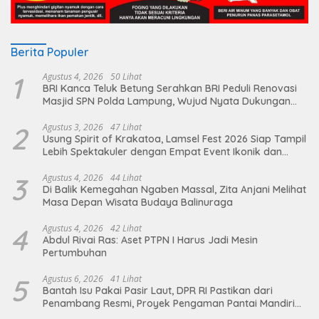
Berita Populer
1
Agustus 4, 2026
50 Lihat
BRI Kanca Teluk Betung Serahkan BRI Peduli Renovasi
Masjid SPN Polda Lampung, Wujud Nyata Dukungan
terhadap Sarana Ibadah
2
Agustus 3, 2026
47 Lihat
Usung Spirit of Krakatoa, Lamsel Fest 2026 Siap Tampil
Lebih Spektakuler dengan Empat Event Ikonik dan
Deretan Artis Ibu Kota
3
Agustus 4, 2026
44 Lihat
Di Balik Kemegahan Ngaben Massal, Zita Anjani Melihat
Masa Depan Wisata Budaya Balinuraga
4
Agustus 4, 2026
42 Lihat
Abdul Rivai Ras: Aset PTPN I Harus Jadi Mesin
Pertumbuhan
5
Agustus 6, 2026
41 Lihat
Bantah Isu Pakai Pasir Laut, DPR RI Pastikan dari
Penambang Resmi, Proyek Pengaman Pantai Mandiri
Sejati Sudah Sesuai Spesifikasi