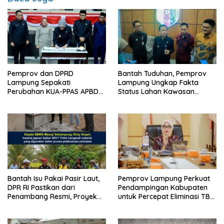
Pemprov dan DPRD
Bantah Tuduhan, Pemprov
Lampung Sepakati
Lampung Ungkap Fakta
Perubahan KUA-PPAS APBD
Status Lahan Kawasan
2026
Ryacudu
Bantah Isu Pakai Pasir Laut,
Pemprov Lampung Perkuat
DPR RI Pastikan dari
Pendampingan Kabupaten
Penambang Resmi, Proyek
untuk Percepat Eliminasi TBC
Pengaman Pantai Mandiri
di Tanggamus
Sejati Sudah Sesuai
Spesifikasi