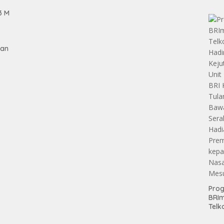
Teri
Apre
3 M
Pen
Aset
Hold
gan
tan
Pro
BRI
Telk
Hadi