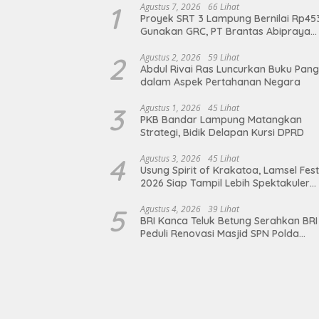
1
Agustus 7, 2026
66 Lihat
Proyek SRT 3 Lampung Bernilai Rp45
Gunakan GRC, PT Brantas Abipraya
Belum Beri Tanggapan
2
Agustus 2, 2026
59 Lihat
Abdul Rivai Ras Luncurkan Buku Pan
dalam Aspek Pertahanan Negara
3
Agustus 1, 2026
45 Lihat
PKB Bandar Lampung Matangkan
Strategi, Bidik Delapan Kursi DPRD
4
Agustus 3, 2026
45 Lihat
Usung Spirit of Krakatoa, Lamsel Fest
2026 Siap Tampil Lebih Spektakuler
dengan Empat Event Ikonik dan Dere
Artis Ibu Kota
5
Agustus 4, 2026
39 Lihat
BRI Kanca Teluk Betung Serahkan BRI
Peduli Renovasi Masjid SPN Polda
Lampung, Wujud Nyata Dukungan
terhadap Sarana Ibadah