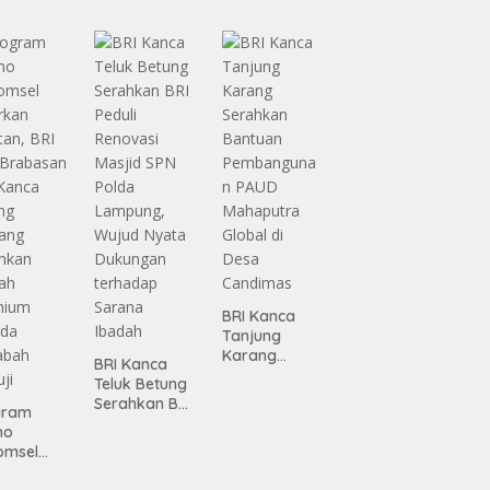
ma
n
siasi
Infrastruktur
gamanan
Lampung
 dari
ing
BRI Kanca
Tanjung
Karang
BRI Kanca
Serahkan
Teluk Betung
Bantuan
Serahkan BRI
gram
Pembanguna
Peduli
mo
n PAUD
Renovasi
omsel
Mahaputra
Masjid SPN
rkan
Global di
Polda