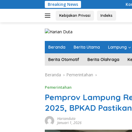
Langsung
Breaking News
Komitmen Merawat Ke
ke
konten
Kebijakan Privasi
Indeks
Beranda
Berita Utama
Lampung
Berita Otomotif
Berita Olahraga
K
Beranda
Pemerintahan
Pemerintahan
Pemprov Lampung Res
2025, BPKAD Pastikan
Harianduta
Januari 1, 2026