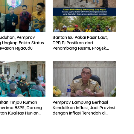
Tuduhan, Pemprov
Bantah Isu Pakai Pasir Laut,
 Ungkap Fakta Status
DPR RI Pastikan dari
awasan Ryacudu
Penambang Resmi, Proyek
Pengaman Pantai Mandiri
Sejati Sudah Sesuai Spesifikasi
ihan Tinjau Rumah
Pemprov Lampung Berhasil
nerima BSPS, Dorong
Kendalikan Inflasi, Jadi Provinsi
tan Kualitas Hunian
dengan Inflasi Terendah di
n Serap Aspirasi
Sumatera
kat