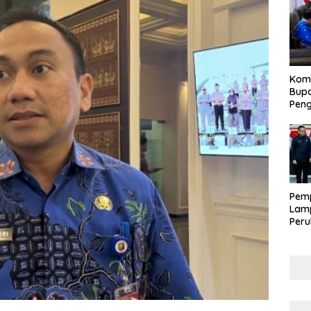
Kom
Bupa
Pen
Pem
Lam
Per
APB