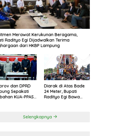
itmen Merawat Kerukunan Beragama,
ti Radityo Egi Dijadwalkan Terima
ghargaan dari HKBP Lampung
prov dan DPRD
Diarak di Atas Bade
pung Sepakati
24 Meter, Bupati
ubahan KUA-PPAS
Radityo Egi Bawa
D 2026
Mimpi Besar
Balinuraga Jadi
‘Penglipuran’ Kedua
Selengkapnya
pada 2027