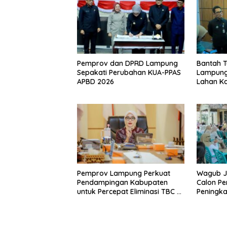
Pemprov dan DPRD Lampung
Bantah 
Sepakati Perubahan KUA-PPAS
Lampung
APBD 2026
Lahan K
Pemprov Lampung Perkuat
Wagub J
Pendampingan Kabupaten
Calon Pe
untuk Percepat Eliminasi TBC di
Peningka
Tanggamus
Warga da
Masyara