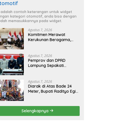
tomotif
i adalah contoh keterangan untuk widget
ngan kategori otomotif, anda bisa dengan
dah memasukkannya pada widget.
Agustus 7, 2026
Komitmen Merawat
Kerukunan Beragama,
Bupati Radityo Egi
Dijadwalkan Terima
Penghargaan dari HKBP
Agustus 7, 2026
Lampung
Pemprov dan DPRD
Lampung Sepakati
Perubahan KUA-PPAS
APBD 2026
Agustus 7, 2026
Diarak di Atas Bade 24
Meter, Bupati Radityo Egi
Bawa Mimpi Besar
Balinuraga Jadi
‘Penglipuran’ Kedua pada
Selengkapnya
2027