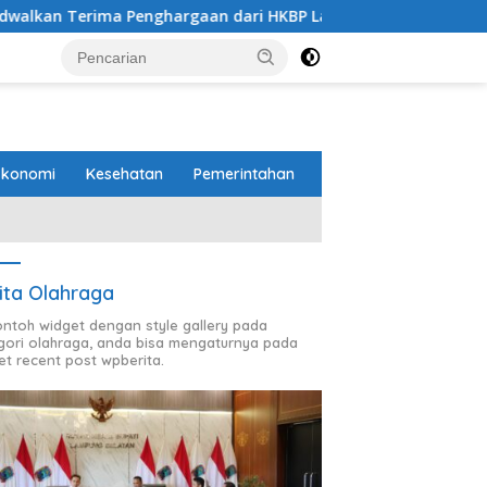
Penghargaan dari HKBP Lampung
Pemprov dan DPRD Lam
Ekonomi
Kesehatan
Pemerintahan
ita Olahraga
contoh widget dengan style gallery pada
gori olahraga, anda bisa mengaturnya pada
et recent post wpberita.