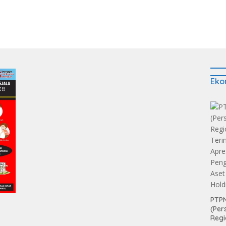
Eko
PTPN
(Per
Regi