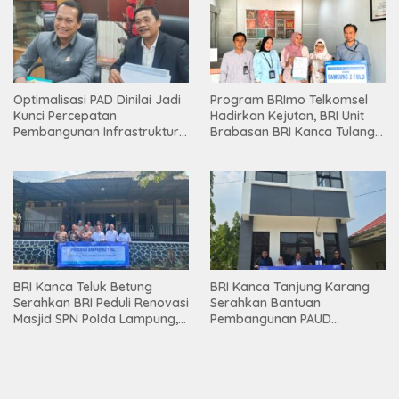
Optimalisasi PAD Dinilai Jadi
Program BRImo Telkomsel
Kunci Percepatan
Hadirkan Kejutan, BRI Unit
Pembangunan Infrastruktur
Brabasan BRI Kanca Tulang
Lampung
Bawang Serahkan Hadiah
Premium kepada Nasabah
Mesuji
BRI Kanca Teluk Betung
BRI Kanca Tanjung Karang
Serahkan BRI Peduli Renovasi
Serahkan Bantuan
Masjid SPN Polda Lampung,
Pembangunan PAUD
Wujud Nyata Dukungan
Mahaputra Global di Desa
terhadap Sarana Ibadah
Candimas