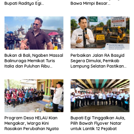
Bawa Mimpi Besar
Bupati Radityo Egi
Balinuraga Jadi ‘Penglipuran’
Dijadwalkan Terima
Kedua pada 2027
Penghargaan dari HKBP
Lampung
Bukan di Bali, Ngaben Massal
Perbaikan Jalan RA Basyid
Balinuraga Memikat Turis
Segera Dimulai, Pemkab
Italia dan Puluhan Ribu
Lampung Selatan Pastikan
Pengunjung
Mobilitas Warga Lebih Aman
dan Nyaman
Program Desa HELAU Kian
Bupati Egi Tinggalkan Aula,
Mengakar, Warga Kini
Pilih Bawah Flyover Natar
Rasakan Perubahan Nyata
untuk Lantik 12 Pejabat