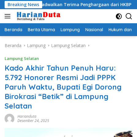
Langsung
gi Dijadwalkan Terima Penghargaan dari HKBP Lampung
Breaking News
ke
konten
Beranda
Berita Utama
Lampung
Nasional
Hukum dan Kr
Beranda
Lampung
Lampung Selatan
Lampung Selatan
Kado Akhir Tahun Penuh Haru:
5.792 Honorer Resmi Jadi PPPK
Paruh Waktu, Bupati Egi Dorong
Birokrasi “Betik” di Lampung
Selatan
Harianduta
Desember 24, 2025