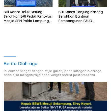
BRI Kanca Teluk Betung
BRI Kanca Tanjung Karang
Serahkan BRI Peduli Renovasi
Serahkan Bantuan
Masjid SPN Polda Lampung,
Pembangunan PAUD
Wujud Nyata Dukungan
Mahaputra Global di Desa
terhadap Sarana Ibadah
Candimas
Berita Olahraga
Ini contoh widget dengan style gallery pada kategori olahraga,
anda bisa mengaturnya pada widget recent post wpberita.