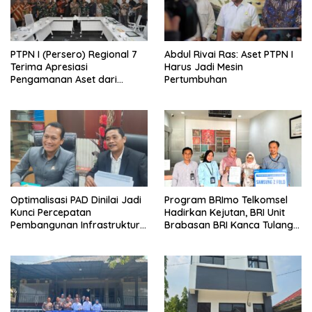
PTPN I (Persero) Regional 7
Abdul Rivai Ras: Aset PTPN I
Terima Apresiasi
Harus Jadi Mesin
Pengamanan Aset dari
Pertumbuhan
Holding
Optimalisasi PAD Dinilai Jadi
Program BRImo Telkomsel
Kunci Percepatan
Hadirkan Kejutan, BRI Unit
Pembangunan Infrastruktur
Brabasan BRI Kanca Tulang
Lampung
Bawang Serahkan Hadiah
Premium kepada Nasabah
Mesuji