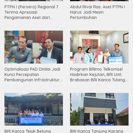
PTPN I (Persero) Regional 7
Abdul Rivai Ras: Aset PTPN I
Terima Apresiasi
Harus Jadi Mesin
Pengamanan Aset dari
Pertumbuhan
Holding
Optimalisasi PAD Dinilai Jadi
Program BRImo Telkomsel
Kunci Percepatan
Hadirkan Kejutan, BRI Unit
Pembangunan Infrastruktur
Brabasan BRI Kanca Tulang
Lampung
Bawang Serahkan Hadiah
Premium kepada Nasabah
Mesuji
BRI Kanca Teluk Betung
BRI Kanca Tanjung Karang