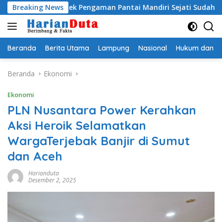
Langsung
royek Pengaman Pantai Mandiri Sejati Sudah Sesuai Spesifikasi
Breaking News
ke
konten
Beranda
Berita Utama
Lampung
Nasional
Hukum dan Kr
Beranda
Ekonomi
Ekonomi
PLN Nusantara Power Kerahkan
Aksi Heroik Selamatkan
WargaTerjebak Banjir di Sumut
dan Aceh
Harianduta
Desember 2, 2025