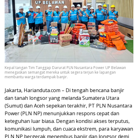
Kepal tangan Tim Tanggap Darurat PLN Nusantara Power UP Belawan
menegaskan semangat mereka untuk segera terjun ke lapangan
membantu warga terdampak banjir.
Jakarta, Harianduta.com – Di tengah bencana banjir
dan tanah longsor yang melanda Sumatera Utara
(Sumut) dan Aceh sepekan terakhir, PT PLN Nusantara
Power (PLN NP) menunjukkan respons cepat dan
keteguhan luar biasa. Dengan kondisi akses terputus,
komunikasi lumpuh, dan cuaca ekstrem, para karyawan
PLN NP bergerak menembus banjir dan longsor demi