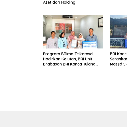
Aset dari Holding
Program BRImo Telkomsel
BRI Kanc
Hadirkan Kejutan, BRI Unit
Serahkan
Brabasan BRI Kanca Tulang
Masjid S
Bawang Serahkan Hadiah
Wujud N
Premium kepada Nasabah
terhada
Mesuji