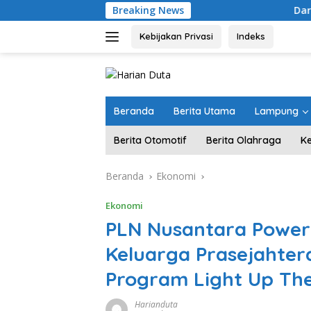
Langsung
Breaking News
Dari Kampung “Acak-acakan
ke
konten
Kebijakan Privasi
Indeks
Beranda
Berita Utama
Lampung
Berita Otomotif
Berita Olahraga
K
Beranda
Ekonomi
Ekonomi
PLN Nusantara Power
Keluarga Prasejahter
Program Light Up Th
Harianduta