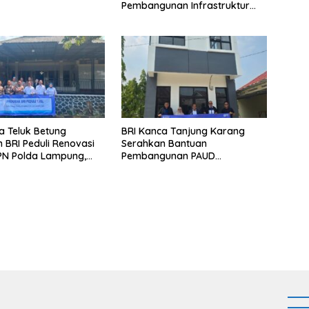
Pembangunan Infrastruktur
Lampung
a Teluk Betung
BRI Kanca Tanjung Karang
 BRI Peduli Renovasi
Serahkan Bantuan
PN Polda Lampung,
Pembangunan PAUD
yata Dukungan
Mahaputra Global di Desa
p Sarana Ibadah
Candimas