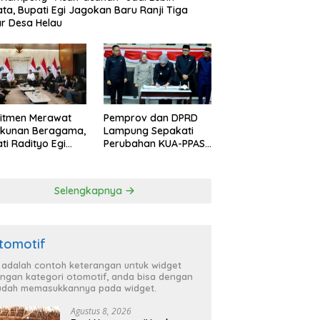
ata, Bupati Egi Jagokan Baru Ranji Tiga
r Desa Helau
itmen Merawat
Pemprov dan DPRD
ukunan Beragama,
Lampung Sepakati
ti Radityo Egi
Perubahan KUA-PPAS
dwalkan Terima
APBD 2026
hargaan dari
P Lampung
Selengkapnya
tomotif
i adalah contoh keterangan untuk widget
ngan kategori otomotif, anda bisa dengan
dah memasukkannya pada widget.
Agustus 8, 2026