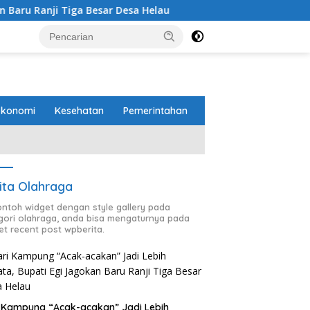
 Desa Helau
Komitmen Merawat Kerukunan Beragama, B
Ekonomi
Kesehatan
Pemerintahan
ita Olahraga
contoh widget dengan style gallery pada
gori olahraga, anda bisa mengaturnya pada
et recent post wpberita.
 Kampung “Acak-acakan” Jadi Lebih