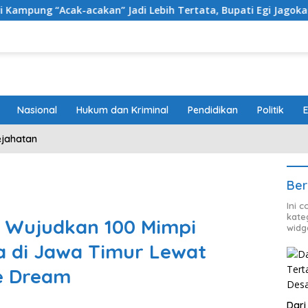
” Jadi Lebih Tertata, Bupati Egi Jagokan Baru Ranji Tiga Besar
Nasional
Hukum dan Kriminal
Pendidikan
Politik
ejahatan
Ber
Ini 
kate
 Wujudkan 100 Mimpi
widg
a di Jawa Timur Lewat
e Dream
Dari