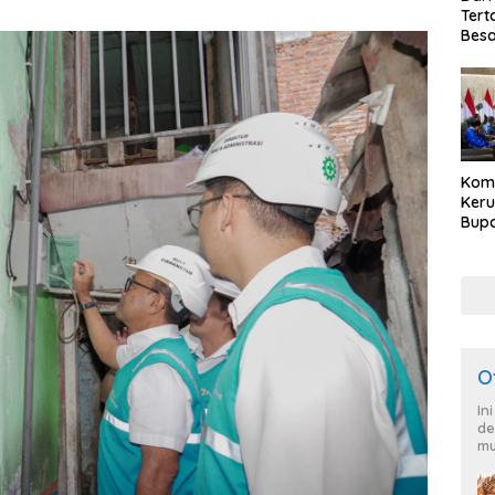
Tert
Besa
Kom
Ker
Bupa
Dija
Peng
HKB
O
In
de
mu