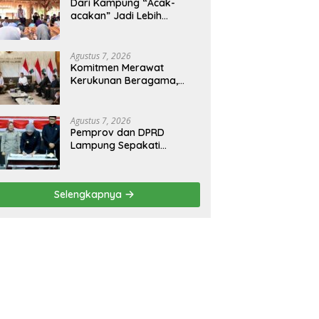
Dari Kampung “Acak-
acakan” Jadi Lebih
Tertata, Bupati Egi
Jagokan Baru Ranji Tiga
Besar Desa Helau
Agustus 7, 2026
Komitmen Merawat
Kerukunan Beragama,
Bupati Radityo Egi
Dijadwalkan Terima
Penghargaan dari HKBP
Agustus 7, 2026
Lampung
Pemprov dan DPRD
Lampung Sepakati
Perubahan KUA-PPAS
APBD 2026
Selengkapnya