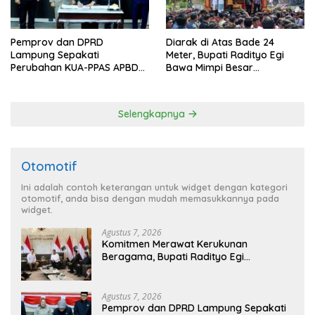
Pemprov dan DPRD
Diarak di Atas Bade 24
Lampung Sepakati
Meter, Bupati Radityo Egi
Perubahan KUA-PPAS APBD
Bawa Mimpi Besar
2026
Balinuraga Jadi ‘Penglipuran’
Kedua pada 2027
Selengkapnya
Otomotif
Ini adalah contoh keterangan untuk widget dengan kategori
otomotif, anda bisa dengan mudah memasukkannya pada
widget.
Agustus 7, 2026
Komitmen Merawat Kerukunan
Beragama, Bupati Radityo Egi
Dijadwalkan Terima Penghargaan dari
HKBP Lampung
Agustus 7, 2026
Pemprov dan DPRD Lampung Sepakati