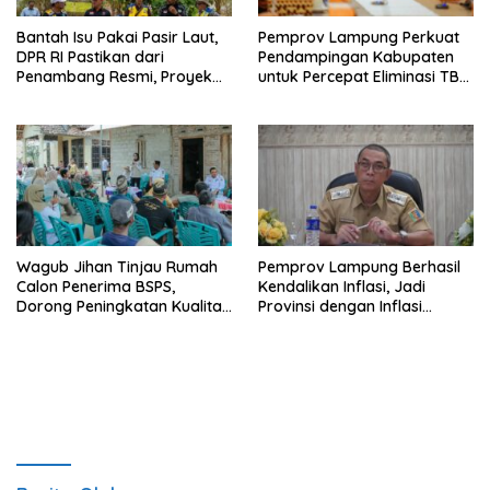
Bantah Isu Pakai Pasir Laut,
Pemprov Lampung Perkuat
DPR RI Pastikan dari
Pendampingan Kabupaten
Penambang Resmi, Proyek
untuk Percepat Eliminasi TBC
Pengaman Pantai Mandiri
di Tanggamus
Sejati Sudah Sesuai
Spesifikasi
Wagub Jihan Tinjau Rumah
Pemprov Lampung Berhasil
Calon Penerima BSPS,
Kendalikan Inflasi, Jadi
Dorong Peningkatan Kualitas
Provinsi dengan Inflasi
Hunian Warga dan Serap
Terendah di Sumatera
Aspirasi Masyarakat