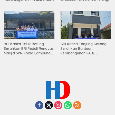
Lampung
Bawang Serahkan Hadiah
Premium kepada Nasabah
Mesuji
BRI Kanca Teluk Betung
BRI Kanca Tanjung Karang
Serahkan BRI Peduli Renovasi
Serahkan Bantuan
Masjid SPN Polda Lampung,
Pembangunan PAUD
Wujud Nyata Dukungan
Mahaputra Global di Desa
terhadap Sarana Ibadah
Candimas