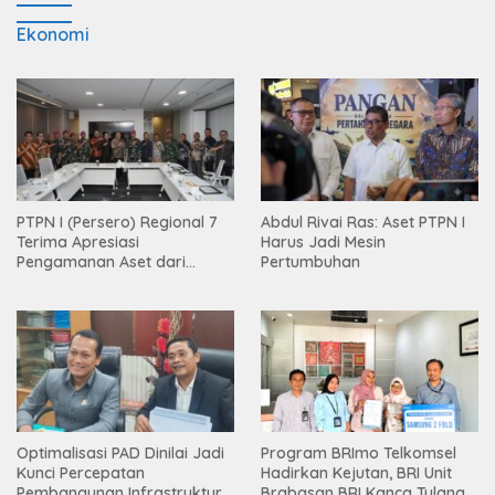
Ekonomi
PTPN I (Persero) Regional 7
Abdul Rivai Ras: Aset PTPN I
Terima Apresiasi
Harus Jadi Mesin
Pengamanan Aset dari
Pertumbuhan
Holding
Optimalisasi PAD Dinilai Jadi
Program BRImo Telkomsel
Kunci Percepatan
Hadirkan Kejutan, BRI Unit
Pembangunan Infrastruktur
Brabasan BRI Kanca Tulang