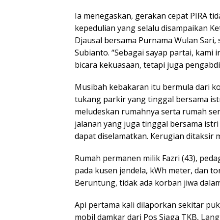
Ia menegaskan, gerakan cepat PIRA tid
kepedulian yang selalu disampaikan 
Djausal bersama Purnama Wulan Sari, 
Subianto. “Sebagai sayap partai, kami
bicara kekuasaan, tetapi juga pengabd
Musibah kebakaran itu bermula dari kors
tukang parkir yang tinggal bersama is
meludeskan rumahnya serta rumah sem
jalanan yang juga tinggal bersama istr
dapat diselamatkan. Kerugian ditaksir 
Rumah permanen milik Fazri (43), ped
pada kusen jendela, kWh meter, dan tore
Beruntung, tidak ada korban jiwa dalam 
Api pertama kali dilaporkan sekitar pu
mobil damkar dari Pos Siaga TKB, Lang