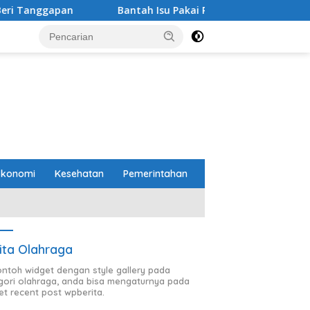
Isu Pakai Pasir Laut, DPR RI Pastikan dari Penambang Resmi, Pr
Ekonomi
Kesehatan
Pemerintahan
ita Olahraga
contoh widget dengan style gallery pada
gori olahraga, anda bisa mengaturnya pada
et recent post wpberita.