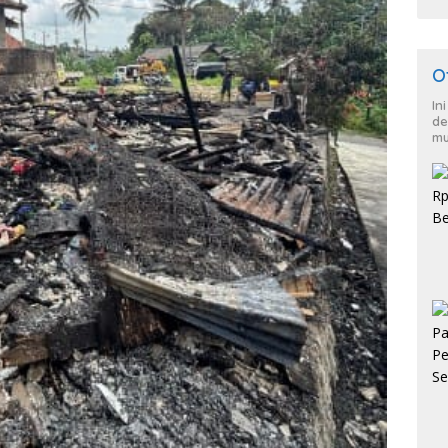
Sesu
O
In
de
mu