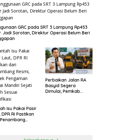
ggunaan GRC pada SRT 3 Lampung Rp453
ar Jadi Sorotan, Direktur Operasi Belum Beri
ggapan
Perbaikan Jalan RA
Basyid Segera
Dimulai, Pemkab
Lampung Selatan
Pastikan Mobilitas
Warga Lebih Aman
ah Isu Pakai Pasir
dan Nyaman
, DPR RI Pastikan
i Penambang
i, Proyek
gaman Pantai
iri Sejati Sudah