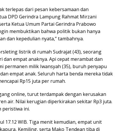
ak terlepas dari pesan kebersamaan dan
Ketua DPD Gerindra Lampung Rahmat Mirzani
serta Ketua Umum Partai Gerindra Prabowo
 ingin membuktikan bahwa politik bukan hanya
ian dan kepedulian nyata,” tambahnya.
leting listrik di rumah Sudrajat (43), seorang
tri dan empat anaknya. Api cepat merambat dan
i permanen milik Iwansyah (35), buruh penyapu
i dan empat anak. Seluruh harta benda mereka tidak
mencapai Rp15 juta per rumah.
agang online, turut terdampak dengan kerusakan
n air. Nilai kerugian diperkirakan sekitar Rp3 juta.
peristiwa ini.
kul 17.12 WIB. Tiga menit kemudian, empat unit
kapura, Kemiling, serta Mako Tendean tiba di