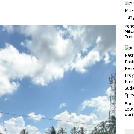
Pen
Mili
Tan
Bant
Laut
dar
Resm
Pen
Mand