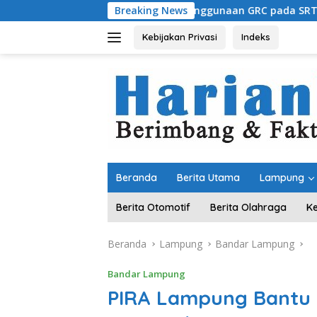
Langsung
Penggunaan GRC pada SRT 3 Lampung Rp453 Miliar Jadi So
Breaking News
ke
konten
Kebijakan Privasi
Indeks
Beranda
Berita Utama
Lampung
Berita Otomotif
Berita Olahraga
K
Beranda
Lampung
Bandar Lampung
Bandar Lampung
PIRA Lampung Bantu 