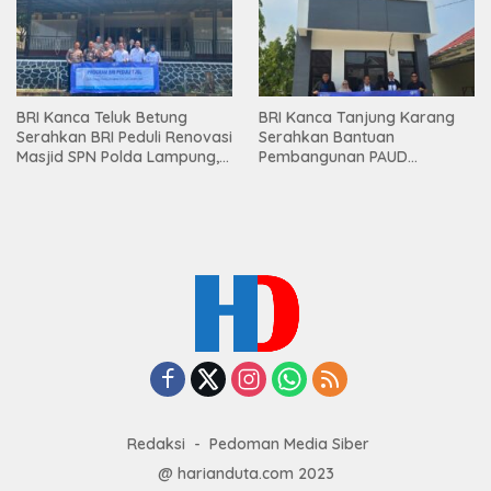
BRI Kanca Teluk Betung
BRI Kanca Tanjung Karang
Serahkan BRI Peduli Renovasi
Serahkan Bantuan
Masjid SPN Polda Lampung,
Pembangunan PAUD
Wujud Nyata Dukungan
Mahaputra Global di Desa
terhadap Sarana Ibadah
Candimas
Redaksi
Pedoman Media Siber
@ harianduta.com 2023