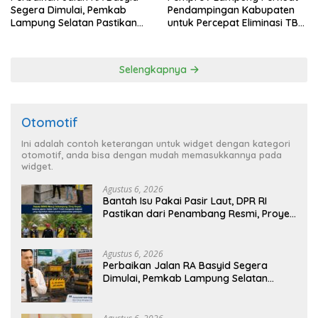
Segera Dimulai, Pemkab
Pendampingan Kabupaten
Lampung Selatan Pastikan
untuk Percepat Eliminasi TBC
Mobilitas Warga Lebih Aman
di Tanggamus
dan Nyaman
Selengkapnya
Otomotif
Ini adalah contoh keterangan untuk widget dengan kategori
otomotif, anda bisa dengan mudah memasukkannya pada
widget.
Agustus 6, 2026
Bantah Isu Pakai Pasir Laut, DPR RI
Pastikan dari Penambang Resmi, Proyek
Pengaman Pantai Mandiri Sejati Sudah
Sesuai Spesifikasi
Agustus 6, 2026
Perbaikan Jalan RA Basyid Segera
Dimulai, Pemkab Lampung Selatan
Pastikan Mobilitas Warga Lebih Aman
dan Nyaman