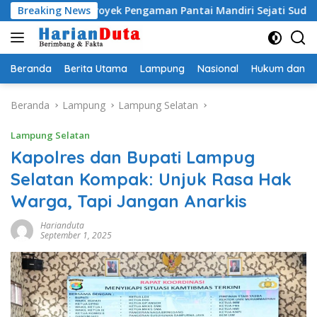
Langsung
mi, Proyek Pengaman Pantai Mandiri Sejati Sudah Sesuai Spesif
Breaking News
ke
konten
Beranda
Berita Utama
Lampung
Nasional
Hukum dan Kr
Beranda
Lampung
Lampung Selatan
Lampung Selatan
Kapolres dan Bupati Lampug
Selatan Kompak: Unjuk Rasa Hak
Warga, Tapi Jangan Anarkis
Harianduta
September 1, 2025