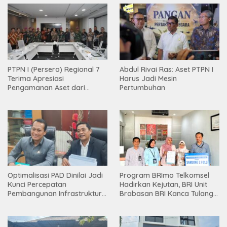
PTPN I (Persero) Regional 7
Abdul Rivai Ras: Aset PTPN I
Terima Apresiasi
Harus Jadi Mesin
Pengamanan Aset dari
Pertumbuhan
Holding
Optimalisasi PAD Dinilai Jadi
Program BRImo Telkomsel
Kunci Percepatan
Hadirkan Kejutan, BRI Unit
Pembangunan Infrastruktur
Brabasan BRI Kanca Tulang
Lampung
Bawang Serahkan Hadiah
Premium kepada Nasabah
Mesuji