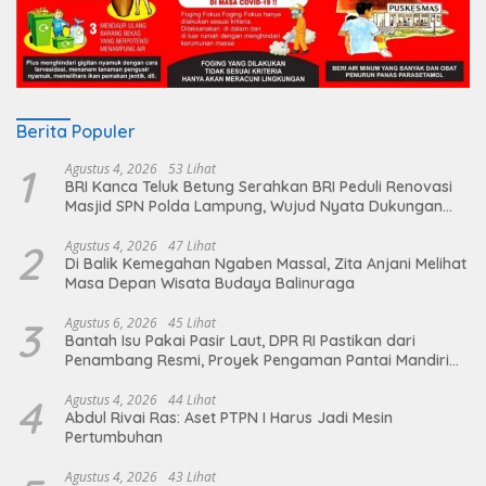
Berita Populer
1
Agustus 4, 2026
53 Lihat
BRI Kanca Teluk Betung Serahkan BRI Peduli Renovasi
Masjid SPN Polda Lampung, Wujud Nyata Dukungan
terhadap Sarana Ibadah
2
Agustus 4, 2026
47 Lihat
Di Balik Kemegahan Ngaben Massal, Zita Anjani Melihat
Masa Depan Wisata Budaya Balinuraga
3
Agustus 6, 2026
45 Lihat
Bantah Isu Pakai Pasir Laut, DPR RI Pastikan dari
Penambang Resmi, Proyek Pengaman Pantai Mandiri
Sejati Sudah Sesuai Spesifikasi
4
Agustus 4, 2026
44 Lihat
Abdul Rivai Ras: Aset PTPN I Harus Jadi Mesin
Pertumbuhan
Agustus 4, 2026
43 Lihat