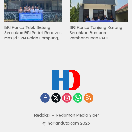
BRI Kanca Teluk Betung
BRI Kanca Tanjung Karang
Serahkan BRI Peduli Renovasi
Serahkan Bantuan
Masjid SPN Polda Lampung,
Pembangunan PAUD
Wujud Nyata Dukungan
Mahaputra Global di Desa
terhadap Sarana Ibadah
Candimas
Redaksi
Pedoman Media Siber
@ harianduta.com 2023