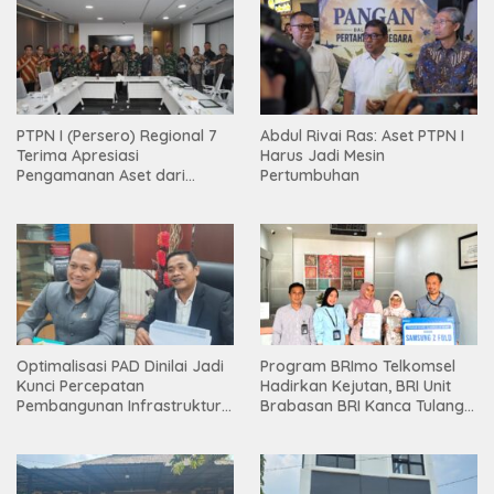
PTPN I (Persero) Regional 7
Abdul Rivai Ras: Aset PTPN I
Terima Apresiasi
Harus Jadi Mesin
Pengamanan Aset dari
Pertumbuhan
Holding
Optimalisasi PAD Dinilai Jadi
Program BRImo Telkomsel
Kunci Percepatan
Hadirkan Kejutan, BRI Unit
Pembangunan Infrastruktur
Brabasan BRI Kanca Tulang
Lampung
Bawang Serahkan Hadiah
Premium kepada Nasabah
Mesuji