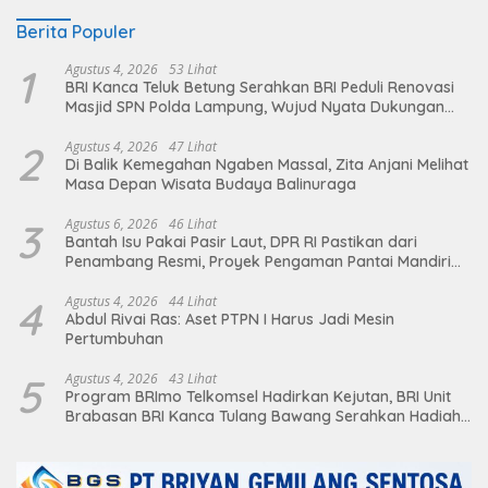
Berita Populer
1
Agustus 4, 2026
53 Lihat
BRI Kanca Teluk Betung Serahkan BRI Peduli Renovasi
Masjid SPN Polda Lampung, Wujud Nyata Dukungan
terhadap Sarana Ibadah
2
Agustus 4, 2026
47 Lihat
Di Balik Kemegahan Ngaben Massal, Zita Anjani Melihat
Masa Depan Wisata Budaya Balinuraga
3
Agustus 6, 2026
46 Lihat
Bantah Isu Pakai Pasir Laut, DPR RI Pastikan dari
Penambang Resmi, Proyek Pengaman Pantai Mandiri
Sejati Sudah Sesuai Spesifikasi
4
Agustus 4, 2026
44 Lihat
Abdul Rivai Ras: Aset PTPN I Harus Jadi Mesin
Pertumbuhan
5
Agustus 4, 2026
43 Lihat
Program BRImo Telkomsel Hadirkan Kejutan, BRI Unit
Brabasan BRI Kanca Tulang Bawang Serahkan Hadiah
Premium kepada Nasabah Mesuji