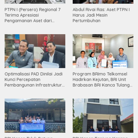
PTPN I (Persero) Regional 7
Abdul Rivai Ras: Aset PTPN I
Terima Apresiasi
Harus Jadi Mesin
Pengamanan Aset dari
Pertumbuhan
Holding
Optimalisasi PAD Dinilai Jadi
Program BRImo Telkomsel
Kunci Percepatan
Hadirkan Kejutan, BRI Unit
Pembangunan Infrastruktur
Brabasan BRI Kanca Tulang
Lampung
Bawang Serahkan Hadiah
Premium kepada Nasabah
Mesuji