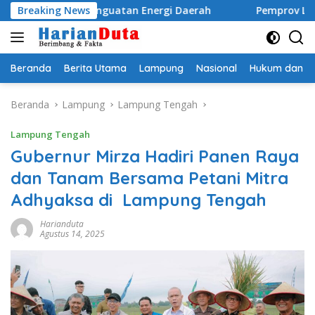
Langsung
h dan Penguatan Energi Daerah
Breaking News
Pemprov Lampung Perk
ke
konten
Beranda
Berita Utama
Lampung
Nasional
Hukum dan Kr
Beranda
Lampung
Lampung Tengah
Lampung Tengah
Gubernur Mirza Hadiri Panen Raya
dan Tanam Bersama Petani Mitra
Adhyaksa di Lampung Tengah
Harianduta
Agustus 14, 2025