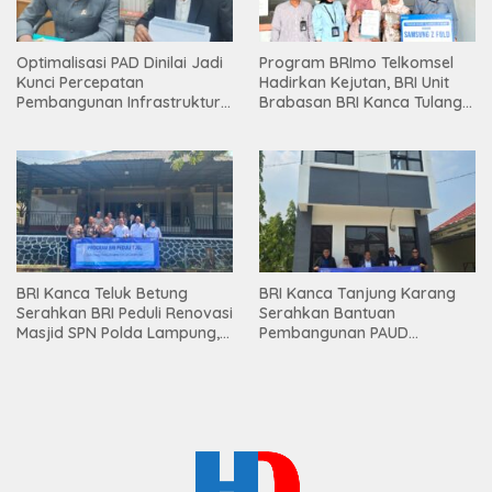
Optimalisasi PAD Dinilai Jadi
Program BRImo Telkomsel
Kunci Percepatan
Hadirkan Kejutan, BRI Unit
Pembangunan Infrastruktur
Brabasan BRI Kanca Tulang
Lampung
Bawang Serahkan Hadiah
Premium kepada Nasabah
Mesuji
BRI Kanca Teluk Betung
BRI Kanca Tanjung Karang
Serahkan BRI Peduli Renovasi
Serahkan Bantuan
Masjid SPN Polda Lampung,
Pembangunan PAUD
Wujud Nyata Dukungan
Mahaputra Global di Desa
terhadap Sarana Ibadah
Candimas