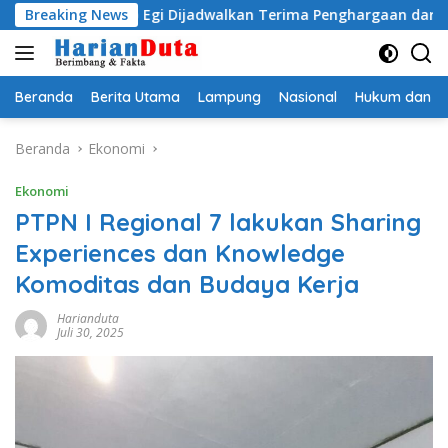
Langsung
tyo Egi Dijadwalkan Terima Penghargaan dari HKBP Lampung
Breaking News
ke
konten
Beranda
Berita Utama
Lampung
Nasional
Hukum dan Kr
Beranda
Ekonomi
Ekonomi
PTPN I Regional 7 lakukan Sharing
Experiences dan Knowledge
Komoditas dan Budaya Kerja
Harianduta
Juli 30, 2025