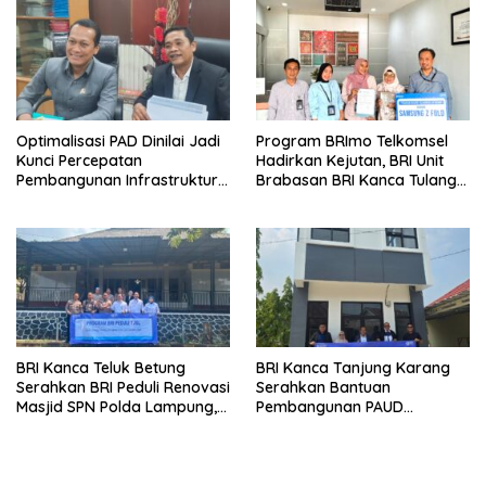
Optimalisasi PAD Dinilai Jadi
Program BRImo Telkomsel
Kunci Percepatan
Hadirkan Kejutan, BRI Unit
Pembangunan Infrastruktur
Brabasan BRI Kanca Tulang
Lampung
Bawang Serahkan Hadiah
Premium kepada Nasabah
Mesuji
BRI Kanca Teluk Betung
BRI Kanca Tanjung Karang
Serahkan BRI Peduli Renovasi
Serahkan Bantuan
Masjid SPN Polda Lampung,
Pembangunan PAUD
Wujud Nyata Dukungan
Mahaputra Global di Desa
terhadap Sarana Ibadah
Candimas