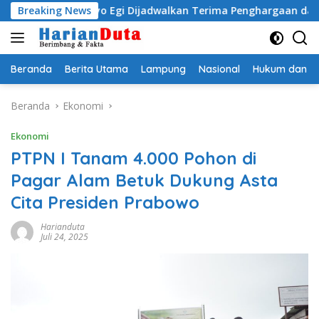
Langsung
adityo Egi Dijadwalkan Terima Penghargaan dari HKBP Lamp
Breaking News
ke
konten
Beranda
Berita Utama
Lampung
Nasional
Hukum dan Kr
Beranda
Ekonomi
Ekonomi
PTPN I Tanam 4.000 Pohon di
Pagar Alam Betuk Dukung Asta
Cita Presiden Prabowo
Harianduta
Juli 24, 2025