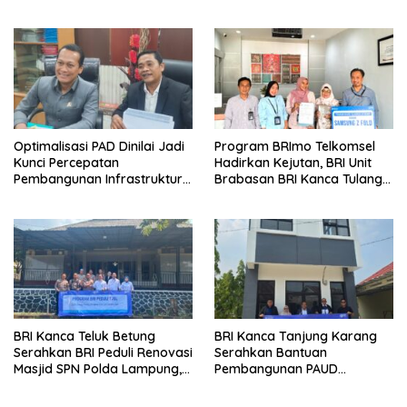
Holding
Optimalisasi PAD Dinilai Jadi
Program BRImo Telkomsel
Kunci Percepatan
Hadirkan Kejutan, BRI Unit
Pembangunan Infrastruktur
Brabasan BRI Kanca Tulang
Lampung
Bawang Serahkan Hadiah
Premium kepada Nasabah
Mesuji
BRI Kanca Teluk Betung
BRI Kanca Tanjung Karang
Serahkan BRI Peduli Renovasi
Serahkan Bantuan
Masjid SPN Polda Lampung,
Pembangunan PAUD
Wujud Nyata Dukungan
Mahaputra Global di Desa
terhadap Sarana Ibadah
Candimas