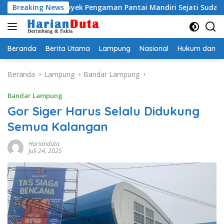
Langsung
 Proyek Pengaman Pantai Mandiri Sejati Sudah Sesuai Spesifika
Breaking News
ke
konten
Beranda
Berita Utama
Lampung
Nasional
Hukum dan Kr
Beranda
Lampung
Bandar Lampung
Bandar Lampung
Gor Siger Harus Selalu Didukung
Semua Kalangan
Harianduta
Juli 24, 2025