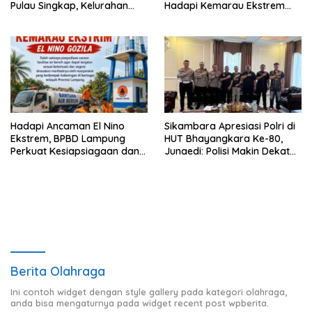
Pulau Singkap, Kelurahan
Hadapi Kemarau Ekstrem
Sukabumi Belum Hasilkan
Lewat Program Bantuan Air
Kesepakatan
Bersih
Hadapi Ancaman El Nino
Sikambara Apresiasi Polri di
Ekstrem, BPBD Lampung
HUT Bhayangkara Ke-80,
Perkuat Kesiapsiagaan dan
Junaedi: Polisi Makin Dekat
Distribusi Air Bersih
dengan Masyarakat
Berita Olahraga
Ini contoh widget dengan style gallery pada kategori olahraga,
anda bisa mengaturnya pada widget recent post wpberita.