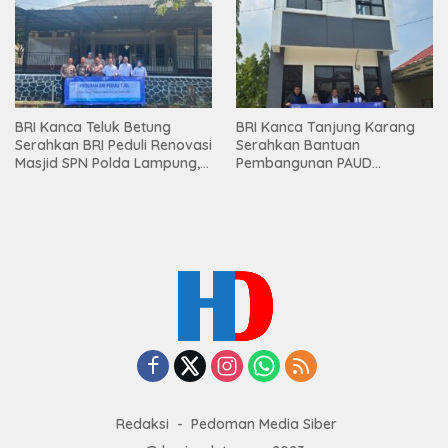
Mesuji
BRI Kanca Teluk Betung
BRI Kanca Tanjung Karang
Serahkan BRI Peduli Renovasi
Serahkan Bantuan
Masjid SPN Polda Lampung,
Pembangunan PAUD
Wujud Nyata Dukungan
Mahaputra Global di Desa
terhadap Sarana Ibadah
Candimas
Redaksi
Pedoman Media Siber