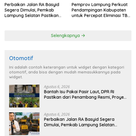
Perbaikan Jalan RA Basyid
Pemprov Lampung Perkuat
Segera Dimulai, Pemkab
Pendampingan Kabupaten
Lampung Selatan Pastikan
untuk Percepat Eliminasi TBC
Mobilitas Warga Lebih Aman
di Tanggamus
dan Nyaman
Selengkapnya
Otomotif
Ini adalah contoh keterangan untuk widget dengan kategori
otomotif, anda bisa dengan mudah memasukkannya pada
widget.
Agustus 6, 2026
Bantah Isu Pakai Pasir Laut, DPR RI
Pastikan dari Penambang Resmi, Proyek
Pengaman Pantai Mandiri Sejati Sudah
Sesuai Spesifikasi
Agustus 6, 2026
Perbaikan Jalan RA Basyid Segera
Dimulai, Pemkab Lampung Selatan
Pastikan Mobilitas Warga Lebih Aman
dan Nyaman