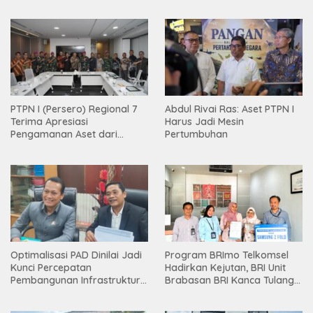
PTPN I (Persero) Regional 7
Abdul Rivai Ras: Aset PTPN I
Terima Apresiasi
Harus Jadi Mesin
Pengamanan Aset dari
Pertumbuhan
Holding
Optimalisasi PAD Dinilai Jadi
Program BRImo Telkomsel
Kunci Percepatan
Hadirkan Kejutan, BRI Unit
Pembangunan Infrastruktur
Brabasan BRI Kanca Tulang
Lampung
Bawang Serahkan Hadiah
Premium kepada Nasabah