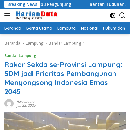
Langsung
uhan Ribu Pengunjung
Breaking News
Bantah Tuduhan, Pemprov Lampu
ke
konten
Beranda
Berita Utama
Lampung
Nasional
Hukum dan Kr
Beranda
Lampung
Bandar Lampung
Bandar Lampung
Rakor Sekda se-Provinsi Lampung:
SDM jadi Prioritas Pembangunan
Menyongsong Indonesia Emas
2045
Harianduta
Juli 22, 2025