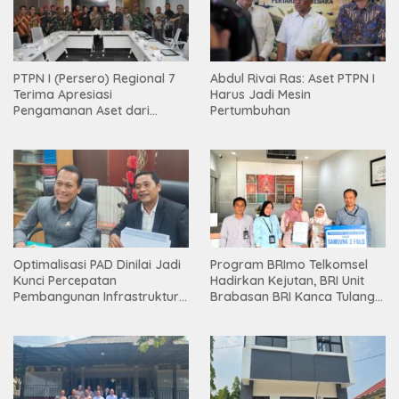
PTPN I (Persero) Regional 7
Abdul Rivai Ras: Aset PTPN I
Terima Apresiasi
Harus Jadi Mesin
Pengamanan Aset dari
Pertumbuhan
Holding
Optimalisasi PAD Dinilai Jadi
Program BRImo Telkomsel
Kunci Percepatan
Hadirkan Kejutan, BRI Unit
Pembangunan Infrastruktur
Brabasan BRI Kanca Tulang
Lampung
Bawang Serahkan Hadiah
Premium kepada Nasabah
Mesuji