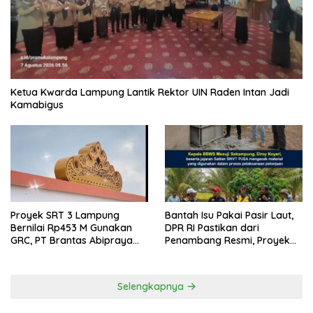
Ketua Kwarda Lampung Lantik Rektor UIN Raden Intan Jadi
Kamabigus
Proyek SRT 3 Lampung
Bantah Isu Pakai Pasir Laut,
Bernilai Rp453 M Gunakan
DPR RI Pastikan dari
GRC, PT Brantas Abipraya
Penambang Resmi, Proyek
Belum Beri Tanggapan
Pengaman Pantai Mandiri
Sejati Sudah Sesuai
Spesifikasi
Selengkapnya