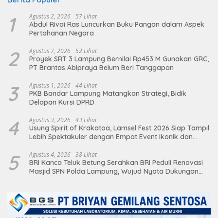
1
Agustus 2, 2026
57 Lihat
Abdul Rivai Ras Luncurkan Buku Pangan dalam Aspek
Pertahanan Negara
2
Agustus 7, 2026
52 Lihat
Proyek SRT 3 Lampung Bernilai Rp453 M Gunakan GRC,
PT Brantas Abipraya Belum Beri Tanggapan
3
Agustus 1, 2026
44 Lihat
PKB Bandar Lampung Matangkan Strategi, Bidik
Delapan Kursi DPRD
4
Agustus 3, 2026
43 Lihat
Usung Spirit of Krakatoa, Lamsel Fest 2026 Siap Tampil
Lebih Spektakuler dengan Empat Event Ikonik dan
Deretan Artis Ibu Kota
5
Agustus 4, 2026
38 Lihat
BRI Kanca Teluk Betung Serahkan BRI Peduli Renovasi
Masjid SPN Polda Lampung, Wujud Nyata Dukungan
terhadap Sarana Ibadah