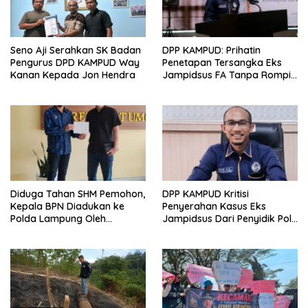
Seno Aji Serahkan SK Badan
DPP KAMPUD: Prihatin
Pengurus DPD KAMPUD Way
Penetapan Tersangka Eks
Kanan Kepada Jon Hendra
Jampidsus FA Tanpa Rompi
Tahanan dan Borgol, Ada
Perlakuan Khusus?
Diduga Tahan SHM Pemohon,
DPP KAMPUD Kritisi
Kepala BPN Diadukan ke
Penyerahan Kasus Eks
Polda Lampung Oleh
Jampidsus Dari Penyidik Polri
Kampud
Ke Penyidik Kejagung, Nilai
Tidak Sesuai Prosedur