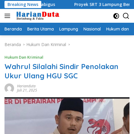
Langsung
i Kamabigus
Breaking News
Proyek SRT 3 Lampung Bernilai Rp453 M G
ke
konten
Beranda
Berita Utama
Lampung
Nasional
Hukum dan Kr
Beranda
Hukum Dan Kriminal
Hukum Dan Kriminal
Wahrul Silalahi Sindir Penolakan
Ukur Ulang HGU SGC
Harianduta
Juli 21, 2025