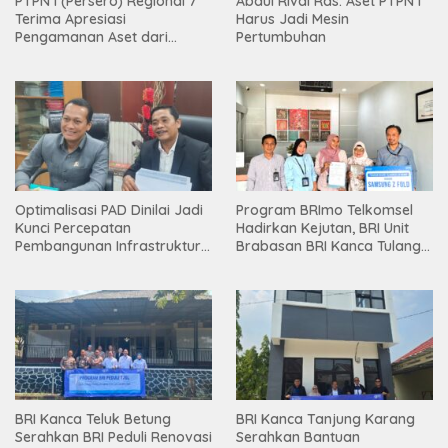
PTPN I (Persero) Regional 7
Abdul Rivai Ras: Aset PTPN I
Terima Apresiasi
Harus Jadi Mesin
Pengamanan Aset dari
Pertumbuhan
Holding
Optimalisasi PAD Dinilai Jadi
Program BRImo Telkomsel
Kunci Percepatan
Hadirkan Kejutan, BRI Unit
Pembangunan Infrastruktur
Brabasan BRI Kanca Tulang
Lampung
Bawang Serahkan Hadiah
Premium kepada Nasabah
Mesuji
BRI Kanca Teluk Betung
BRI Kanca Tanjung Karang
Serahkan BRI Peduli Renovasi
Serahkan Bantuan