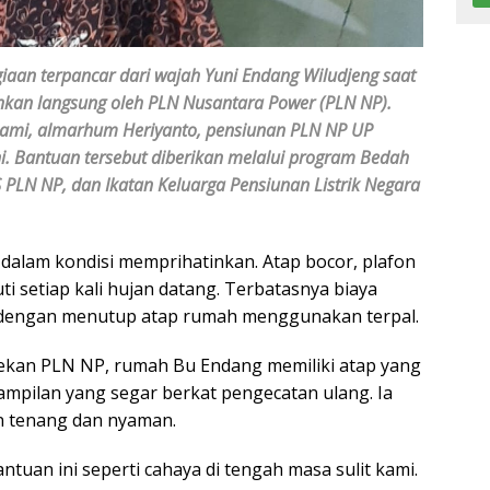
aan terpancar dari wajah Yuni Endang Wiludjeng saat
hkan langsung oleh PLN Nusantara Power (PLN NP).
ami, almarhum Heriyanto, pensiunan PLN NP UP
uni. Bantuan tersebut diberikan melalui program Bedah
 PLN NP, dan Ikatan Keluarga Pensiunan Listrik Negara
alam kondisi memprihatinkan. Atap bocor, plafon
ti setiap kali hujan datang. Terbatasnya biaya
 dengan menutup atap rumah menggunakan terpal.
-rekan PLN NP, rumah Bu Endang memiliki atap yang
 tampilan yang segar berkat pengecatan ulang. Ia
an tenang dan nyaman.
ntuan ini seperti cahaya di tengah masa sulit kami.