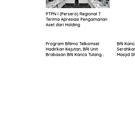
PTPN I (Persero) Regional 7
Terima Apresiasi Pengamanan
Aset dari Holding
Program BRImo Telkomsel
BRI Kanc
Hadirkan Kejutan, BRI Unit
Serahkan
Brabasan BRI Kanca Tulang
Masjid S
Bawang Serahkan Hadiah
Wujud N
Premium kepada Nasabah
terhada
Mesuji