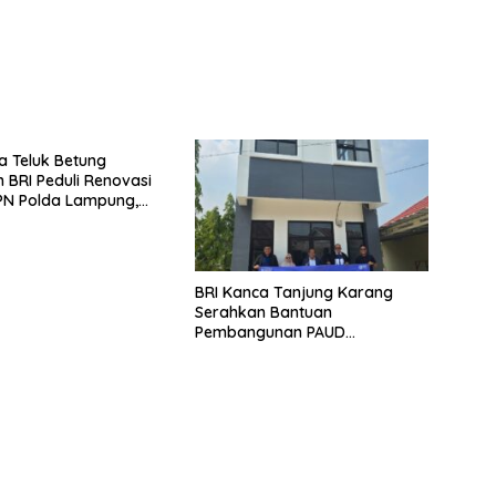
a Teluk Betung
 BRI Peduli Renovasi
PN Polda Lampung,
yata Dukungan
p Sarana Ibadah
BRI Kanca Tanjung Karang
Serahkan Bantuan
Pembangunan PAUD
Mahaputra Global di Desa
Candimas