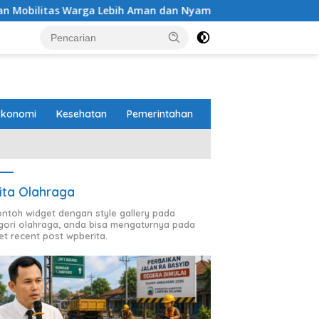
ebih Aman dan Nyaman
Pemprov Lampung Perkuat Penda
Ekonomi
Kesehatan
Pemerintahan
ita Olahraga
contoh widget dengan style gallery pada
gori olahraga, anda bisa mengaturnya pada
et recent post wpberita.