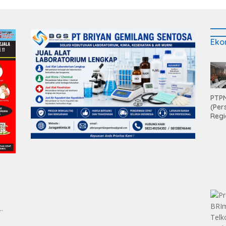
Eko
PTPN
(Per
Regi
Teri
Apre
Pen
Aset
Hold
man