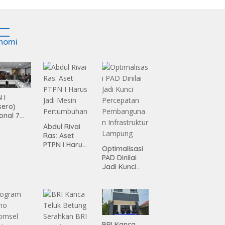
nomi
 I
sero)
onal 7
ma
Abdul Rivai
siasi
Ras: Aset
gamanan
PTPN I Harus
Optimalisasi
 dari
Jadi Mesin
PAD Dinilai
ing
Pertumbuhan
Jadi Kunci
Percepatan
Pembanguna
n
Infrastruktur
Lampung
BRI Kanca