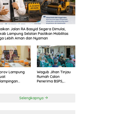
aikan Jalan RA Basyid Segera Dimulai,
ab Lampung Selatan Pastikan Mobilitas
ga Lebih Aman dan Nyaman
prov Lampung
Wagub Jihan Tinjau
uat
Rumah Calon
dampingan
Penerima BSPS,
paten untuk
Dorong Peningkatan
epat Eliminasi
Kualitas Hunian
 di Tanggamus
Warga dan Serap
Selengkapnya
Aspirasi Masyarakat