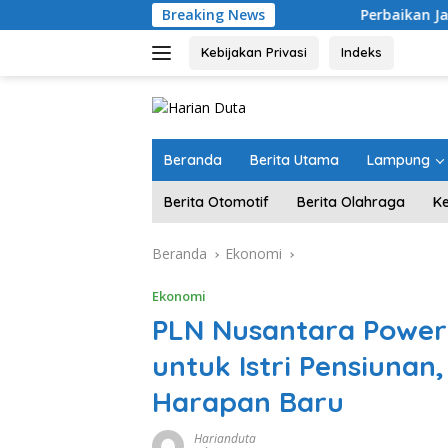
Langsung
Breaking News
Perbaikan Jalan RA Basyid Segera
ke
konten
Kebijakan Privasi
Indeks
Beranda
Berita Utama
Lampung
Berita Otomotif
Berita Olahraga
K
Beranda
Ekonomi
Ekonomi
PLN Nusantara Powe
untuk Istri Pensiuna
Harapan Baru
Harianduta