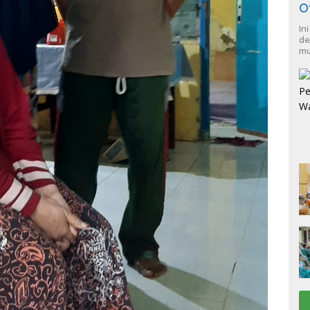
O
In
de
mu