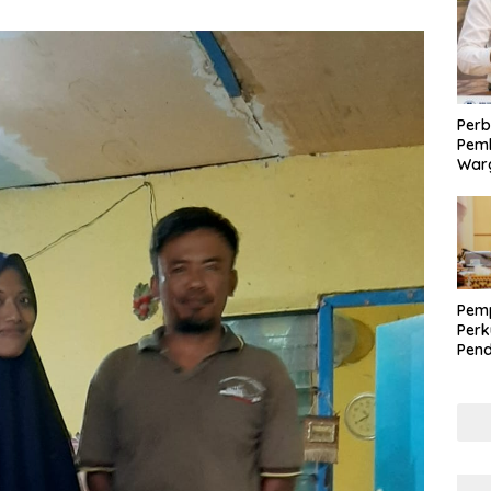
Perb
Pemk
War
Pem
Perk
Pen
Kabu
Perc
TBC