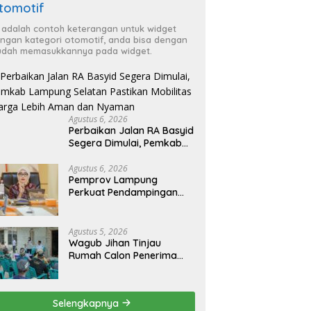
tomotif
i adalah contoh keterangan untuk widget
ngan kategori otomotif, anda bisa dengan
dah memasukkannya pada widget.
Agustus 6, 2026
Perbaikan Jalan RA Basyid
Segera Dimulai, Pemkab
Lampung Selatan Pastikan
Mobilitas Warga Lebih
Agustus 6, 2026
Pemprov Lampung
Aman dan Nyaman
Perkuat Pendampingan
Kabupaten untuk Percepat
Eliminasi TBC di
Tanggamus
Agustus 5, 2026
Wagub Jihan Tinjau
Rumah Calon Penerima
BSPS, Dorong Peningkatan
Kualitas Hunian Warga
dan Serap Aspirasi
Selengkapnya
Masyarakat