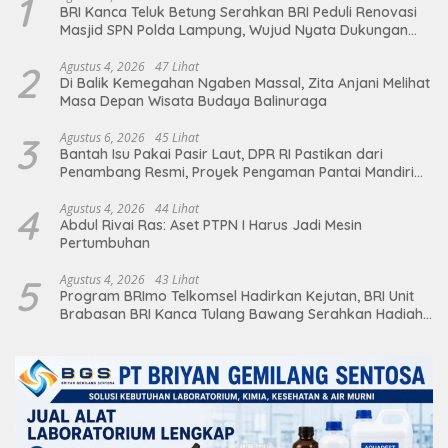
1
BRI Kanca Teluk Betung Serahkan BRI Peduli Renovasi
Masjid SPN Polda Lampung, Wujud Nyata Dukungan
terhadap Sarana Ibadah
2
Agustus 4, 2026
47 Lihat
Di Balik Kemegahan Ngaben Massal, Zita Anjani Melihat
Masa Depan Wisata Budaya Balinuraga
3
Agustus 6, 2026
45 Lihat
Bantah Isu Pakai Pasir Laut, DPR RI Pastikan dari
Penambang Resmi, Proyek Pengaman Pantai Mandiri
Sejati Sudah Sesuai Spesifikasi
4
Agustus 4, 2026
44 Lihat
Abdul Rivai Ras: Aset PTPN I Harus Jadi Mesin
Pertumbuhan
5
Agustus 4, 2026
43 Lihat
Program BRImo Telkomsel Hadirkan Kejutan, BRI Unit
Brabasan BRI Kanca Tulang Bawang Serahkan Hadiah
Premium kepada Nasabah Mesuji