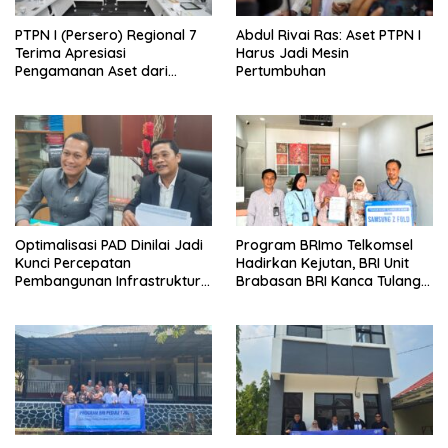
PTPN I (Persero) Regional 7
Abdul Rivai Ras: Aset PTPN I
Terima Apresiasi
Harus Jadi Mesin
Pengamanan Aset dari
Pertumbuhan
Holding
Optimalisasi PAD Dinilai Jadi
Program BRImo Telkomsel
Kunci Percepatan
Hadirkan Kejutan, BRI Unit
Pembangunan Infrastruktur
Brabasan BRI Kanca Tulang
Lampung
Bawang Serahkan Hadiah
Premium kepada Nasabah
Mesuji