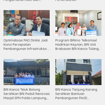
Holding
Optimalisasi PAD Dinilai Jadi
Program BRImo Telkomsel
Kunci Percepatan
Hadirkan Kejutan, BRI Unit
Pembangunan Infrastruktur
Brabasan BRI Kanca Tulang
Lampung
Bawang Serahkan Hadiah
Premium kepada Nasabah
Mesuji
BRI Kanca Teluk Betung
BRI Kanca Tanjung Karang
Serahkan BRI Peduli Renovasi
Serahkan Bantuan
Masjid SPN Polda Lampung,
Pembangunan PAUD
Wujud Nyata Dukungan
Mahaputra Global di Desa