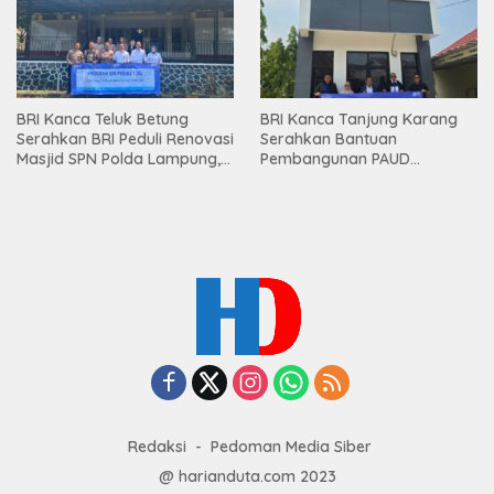
BRI Kanca Teluk Betung
BRI Kanca Tanjung Karang
Serahkan BRI Peduli Renovasi
Serahkan Bantuan
Masjid SPN Polda Lampung,
Pembangunan PAUD
Wujud Nyata Dukungan
Mahaputra Global di Desa
terhadap Sarana Ibadah
Candimas
Redaksi
Pedoman Media Siber
@ harianduta.com 2023