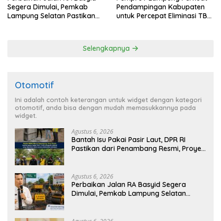
Segera Dimulai, Pemkab
Pendampingan Kabupaten
Lampung Selatan Pastikan
untuk Percepat Eliminasi TBC
Mobilitas Warga Lebih Aman
di Tanggamus
dan Nyaman
Selengkapnya
Otomotif
Ini adalah contoh keterangan untuk widget dengan kategori
otomotif, anda bisa dengan mudah memasukkannya pada
widget.
Agustus 6, 2026
Bantah Isu Pakai Pasir Laut, DPR RI
Pastikan dari Penambang Resmi, Proyek
Pengaman Pantai Mandiri Sejati Sudah
Sesuai Spesifikasi
Agustus 6, 2026
Perbaikan Jalan RA Basyid Segera
Dimulai, Pemkab Lampung Selatan
Pastikan Mobilitas Warga Lebih Aman
dan Nyaman