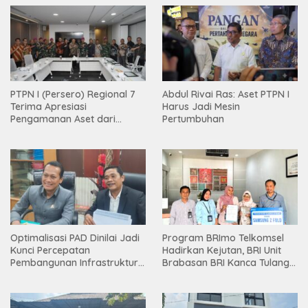
PTPN I (Persero) Regional 7
Abdul Rivai Ras: Aset PTPN I
Terima Apresiasi
Harus Jadi Mesin
Pengamanan Aset dari
Pertumbuhan
Holding
Optimalisasi PAD Dinilai Jadi
Program BRImo Telkomsel
Kunci Percepatan
Hadirkan Kejutan, BRI Unit
Pembangunan Infrastruktur
Brabasan BRI Kanca Tulang
Lampung
Bawang Serahkan Hadiah
Premium kepada Nasabah
Mesuji