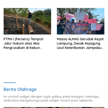
Kampud
Ke Penyidik Kejagung, Nilai
Tidak Sesuai Prosedur
PTPN I (Persero) Tempuh
Massa ALMAS Geruduk Kejati
Jalur Hukum atas Aksi
Lampung, Desak Kejagung
Pengrusakan di Kebun
Usut Keterlibatan Jampidsus
Pangandaran
Febrie Adriansyah dalam
Korupsi Batu Bara PLTU
Berita Olahraga
Ini contoh widget dengan style gallery pada kategori olahraga,
anda bisa mengaturnya pada widget recent post wpberita.