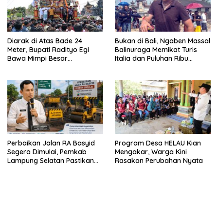
Diarak di Atas Bade 24
Bukan di Bali, Ngaben Massal
Meter, Bupati Radityo Egi
Balinuraga Memikat Turis
Bawa Mimpi Besar
Italia dan Puluhan Ribu
Balinuraga Jadi ‘Penglipuran’
Pengunjung
Kedua pada 2027
Perbaikan Jalan RA Basyid
Program Desa HELAU Kian
Segera Dimulai, Pemkab
Mengakar, Warga Kini
Lampung Selatan Pastikan
Rasakan Perubahan Nyata
Mobilitas Warga Lebih Aman
dan Nyaman