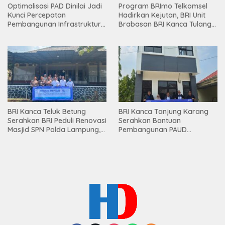
Optimalisasi PAD Dinilai Jadi
Program BRImo Telkomsel
Kunci Percepatan
Hadirkan Kejutan, BRI Unit
Pembangunan Infrastruktur
Brabasan BRI Kanca Tulang
Lampung
Bawang Serahkan Hadiah
Premium kepada Nasabah
Mesuji
BRI Kanca Teluk Betung
BRI Kanca Tanjung Karang
Serahkan BRI Peduli Renovasi
Serahkan Bantuan
Masjid SPN Polda Lampung,
Pembangunan PAUD
Wujud Nyata Dukungan
Mahaputra Global di Desa
terhadap Sarana Ibadah
Candimas