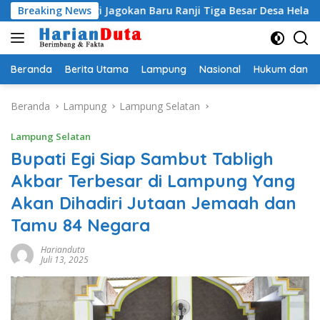
Langsung
ati Egi Jagokan Baru Ranji Tiga Besar Desa Helau
Breaking News
Komi
ke
konten
Beranda
Berita Utama
Lampung
Nasional
Hukum dan Kr
Beranda
Lampung
Lampung Selatan
Lampung Selatan
Bupati Egi Siap Sambut Tabligh
Akbar Terbesar di Lampung Yang
Akan Dihadiri Jutaan Jemaah dan
Tamu 84 Negara
Harianduta
Juli 13, 2025