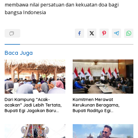
membawa nilai persatuan dan kekuatan doa bagi
bangsa Indonesia
Baca Juga
Komitmen Merawat
Dari Kampung “Acak-
Kerukunan Beragama,
acakan” Jadi Lebih Tertata,
Bupati Radityo Egi
Bupati Egi Jagokan Baru
Dijadwalkan Terima
Ranji Tiga Besar Desa Helau
Penghargaan dari HKBP
Lampung