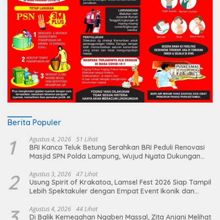
Berita Populer
1
Agustus 4, 2026
51 Lihat
BRI Kanca Teluk Betung Serahkan BRI Peduli Renovasi
Masjid SPN Polda Lampung, Wujud Nyata Dukungan
terhadap Sarana Ibadah
2
Agustus 3, 2026
47 Lihat
Usung Spirit of Krakatoa, Lamsel Fest 2026 Siap Tampil
Lebih Spektakuler dengan Empat Event Ikonik dan
Deretan Artis Ibu Kota
3
Agustus 4, 2026
44 Lihat
Di Balik Kemegahan Ngaben Massal, Zita Anjani Melihat