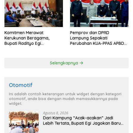
Komitmen Merawat
Pemprov dan DPRD
Kerukunan Beragama,
Lampung Sepakati
Bupati Radityo Egi
Perubahan KUA-PPAS APBD
Dijadwalkan Terima
2026
Penghargaan dari HKBP
Lampung
Selengkapnya
Otomotif
Ini adalah contoh keterangan untuk widget dengan kategori
otomotif, anda bisa dengan mudah memasukkannya pada
widget.
Agustus 8, 2026
Dari Kampung “Acak-acakan” Jadi
Lebih Tertata, Bupati Egi Jagokan Baru
Ranji Tiga Besar Desa Helau