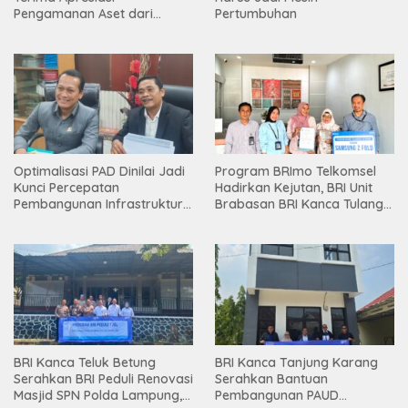
Pengamanan Aset dari
Pertumbuhan
Holding
Optimalisasi PAD Dinilai Jadi
Program BRImo Telkomsel
Kunci Percepatan
Hadirkan Kejutan, BRI Unit
Pembangunan Infrastruktur
Brabasan BRI Kanca Tulang
Lampung
Bawang Serahkan Hadiah
Premium kepada Nasabah
Mesuji
BRI Kanca Teluk Betung
BRI Kanca Tanjung Karang
Serahkan BRI Peduli Renovasi
Serahkan Bantuan
Masjid SPN Polda Lampung,
Pembangunan PAUD