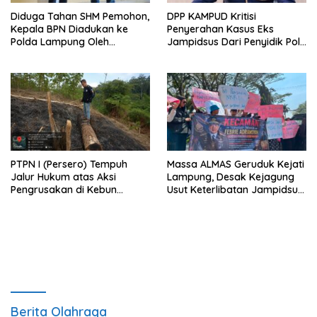
Diduga Tahan SHM Pemohon,
DPP KAMPUD Kritisi
Kepala BPN Diadukan ke
Penyerahan Kasus Eks
Polda Lampung Oleh
Jampidsus Dari Penyidik Polri
Kampud
Ke Penyidik Kejagung, Nilai
Tidak Sesuai Prosedur
PTPN I (Persero) Tempuh
Massa ALMAS Geruduk Kejati
Jalur Hukum atas Aksi
Lampung, Desak Kejagung
Pengrusakan di Kebun
Usut Keterlibatan Jampidsus
Pangandaran
Febrie Adriansyah dalam
Korupsi Batu Bara PLTU
Berita Olahraga