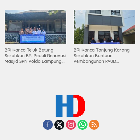
Lampung
Bawang Serahkan Hadiah
Premium kepada Nasabah
Mesuji
BRI Kanca Teluk Betung
BRI Kanca Tanjung Karang
Serahkan BRI Peduli Renovasi
Serahkan Bantuan
Masjid SPN Polda Lampung,
Pembangunan PAUD
Wujud Nyata Dukungan
Mahaputra Global di Desa
terhadap Sarana Ibadah
Candimas