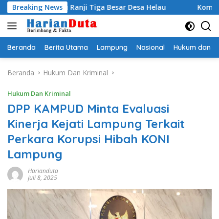
Langsung
aru Ranji Tiga Besar Desa Helau
Breaking News
Komitmen Merawat Ker
ke
konten
Beranda
Berita Utama
Lampung
Nasional
Hukum dan Kr
Beranda
Hukum Dan Kriminal
Hukum Dan Kriminal
DPP KAMPUD Minta Evaluasi
Kinerja Kejati Lampung Terkait
Perkara Korupsi Hibah KONI
Lampung
Harianduta
Juli 8, 2025