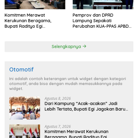
Komitmen Merawat
Pemprov dan DPRD
Kerukunan Beragama,
Lampung Sepakati
Bupati Radityo Egi
Perubahan KUA-PPAS APBD
Dijadwalkan Terima
2026
Penghargaan dari HKBP
Lampung
Selengkapnya
Otomotif
Ini adalah contoh keterangan untuk widget dengan kategori
otomotif, anda bisa dengan mudah memasukkannya pada
widget.
Agustus 8, 2026
Dari Kampung “Acak-acakan” Jadi
Lebih Tertata, Bupati Egi Jagokan Baru
Ranji Tiga Besar Desa Helau
Agustus 7, 2026
Komitmen Merawat Kerukunan
Beragama, Bupati Radityo Egi