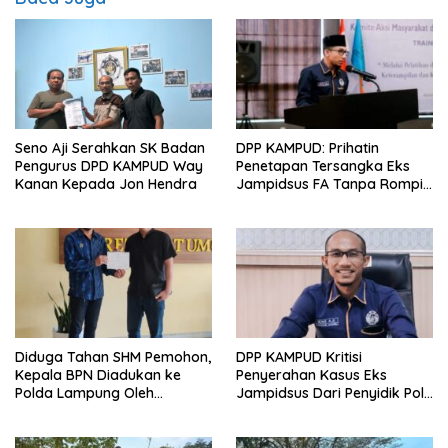
Seno Aji Serahkan SK Badan
DPP KAMPUD: Prihatin
Pengurus DPD KAMPUD Way
Penetapan Tersangka Eks
Kanan Kepada Jon Hendra
Jampidsus FA Tanpa Rompi
Tahanan dan Borgol, Ada
Perlakuan Khusus?
Diduga Tahan SHM Pemohon,
DPP KAMPUD Kritisi
Kepala BPN Diadukan ke
Penyerahan Kasus Eks
Polda Lampung Oleh
Jampidsus Dari Penyidik Polri
Kampud
Ke Penyidik Kejagung, Nilai
Tidak Sesuai Prosedur