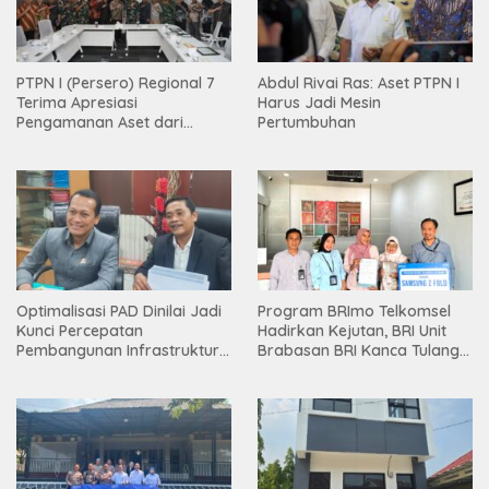
PTPN I (Persero) Regional 7
Abdul Rivai Ras: Aset PTPN I
Terima Apresiasi
Harus Jadi Mesin
Pengamanan Aset dari
Pertumbuhan
Holding
Optimalisasi PAD Dinilai Jadi
Program BRImo Telkomsel
Kunci Percepatan
Hadirkan Kejutan, BRI Unit
Pembangunan Infrastruktur
Brabasan BRI Kanca Tulang
Lampung
Bawang Serahkan Hadiah
Premium kepada Nasabah
Mesuji