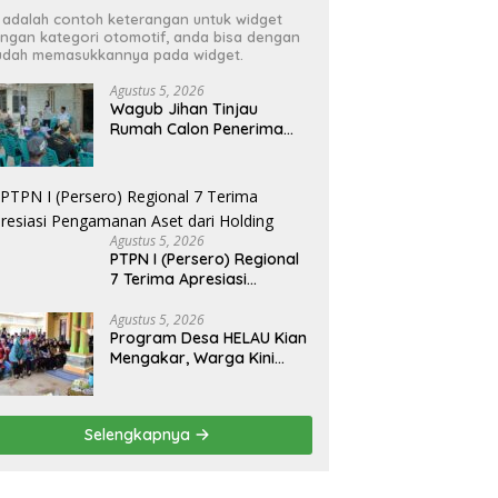
i adalah contoh keterangan untuk widget
ngan kategori otomotif, anda bisa dengan
dah memasukkannya pada widget.
Agustus 5, 2026
Wagub Jihan Tinjau
Rumah Calon Penerima
BSPS, Dorong Peningkatan
Kualitas Hunian Warga
dan Serap Aspirasi
Masyarakat
Agustus 5, 2026
PTPN I (Persero) Regional
7 Terima Apresiasi
Pengamanan Aset dari
Holding
Agustus 5, 2026
Program Desa HELAU Kian
Mengakar, Warga Kini
Rasakan Perubahan Nyata
Selengkapnya