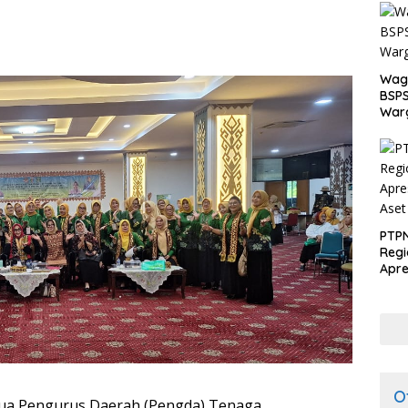
Wagu
BSPS
Warg
PTPN
Regi
Apre
Pen
dari
O
ua Pengurus Daerah (Pengda) Tenaga