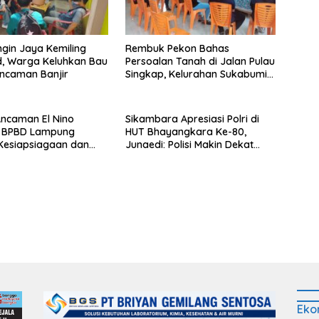
ngin Jaya Kemiling
Rembuk Pekon Bahas
d, Warga Keluhkan Bau
Persoalan Tanah di Jalan Pulau
ncaman Banjir
Singkap, Kelurahan Sukabumi
Belum Hasilkan Kesepakatan
ncaman El Nino
Sikambara Apresiasi Polri di
, BPBD Lampung
HUT Bhayangkara Ke-80,
Kesiapsiagaan dan
Junaedi: Polisi Makin Dekat
i Air Bersih
dengan Masyarakat
Eko