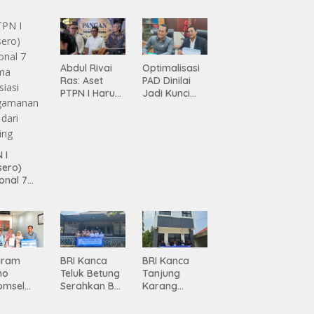
Abdul Rivai
Optimalisasi
Ras: Aset
PAD Dinilai
PTPN I Harus
Jadi Kunci
Jadi Mesin
Percepatan
Pertumbuhan
Pembanguna
n
Infrastruktur
 I
Lampung
sero)
onal 7
ma
siasi
gamanan
 dari
ing
gram
BRI Kanca
BRI Kanca
mo
Teluk Betung
Tanjung
omsel
Serahkan BRI
Karang
rkan
Peduli
Serahkan
tan, BRI
Renovasi
Bantuan