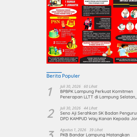
Berita Populer
1
Juli 30, 2026
60 Lihat
BPBPK Lampung Perkuat Komitmen
Penerapan LLTT di Lampung Selatan,
Langkah Nyata Wujudkan Sanitasi A
dan Berkelanjutan
2
Juli 30, 2026
44 Lihat
Seno Aji Serahkan SK Badan Penguru
DPD KAMPUD Way Kanan Kepada Jo
Hendra
3
Agustus 1, 2026
39 Lihat
PKB Bandar Lampung Matangkan