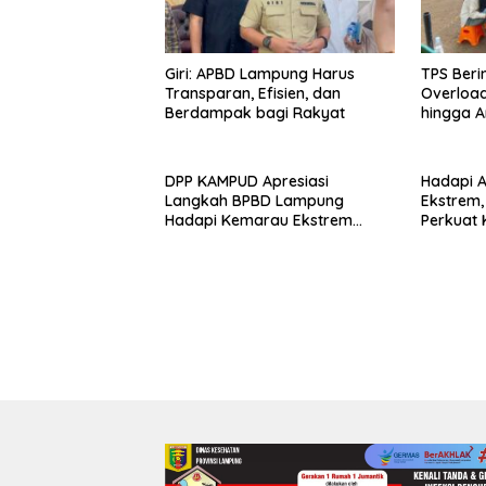
Giri: APBD Lampung Harus
TPS Beri
Transparan, Efisien, dan
Overloa
Berdampak bagi Rakyat
hingga A
DPP KAMPUD Apresiasi
Hadapi A
Langkah BPBD Lampung
Ekstrem
Hadapi Kemarau Ekstrem
Perkuat 
Lewat Program Bantuan Air
Distribus
Bersih