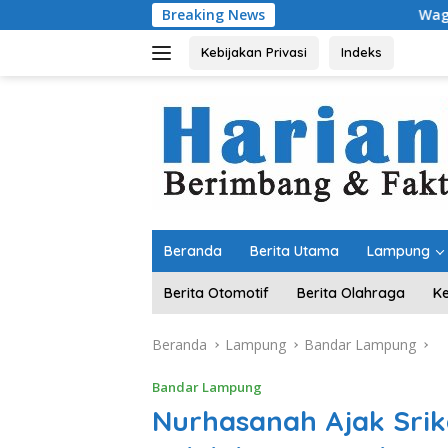
Langsung
Breaking News
Wagub Jihan Tinjau
ke
konten
Kebijakan Privasi
Indeks
Beranda
Berita Utama
Lampung
Berita Otomotif
Berita Olahraga
K
Beranda
Lampung
Bandar Lampung
Bandar Lampung
Nurhasanah Ajak Srik