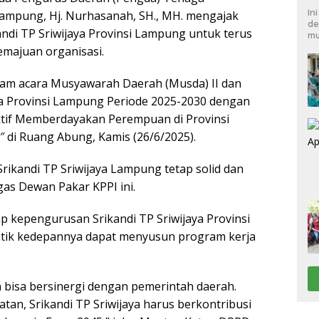
In
Lampung, Hj. Nurhasanah, SH., MH. mengajak
de
ndi TP Sriwijaya Provinsi Lampung untuk terus
mu
majuan organisasi.
am acara Musyawarah Daerah (Musda) II dan
ya Provinsi Lampung Periode 2025-2030 dengan
Aktif Memberdayakan Perempuan di Provinsi
di Ruang Abung, Kamis (26/6/2025).
rikandi TP Sriwijaya Lampung tetap solid dan
as Dewan Pakar KPPI ini.
rap kepengurusan Srikandi TP Sriwijaya Provinsi
ntik kedepannya dapat menyusun program kerja
 bisa bersinergi dengan pemerintah daerah.
tan, Srikandi TP Sriwijaya harus berkontribusi