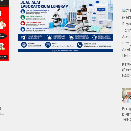
PTPN
(Per
Regi
Teri
Apre
Pen
Aset
man
Hold
s
Pro
n
BRI
Telk
Hadi
Keju