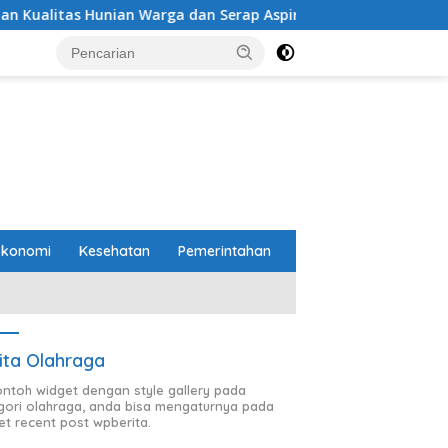
nian Warga dan Serap Aspirasi Masyarakat
PTPN I (Per
Ekonomi
Kesehatan
Pemerintahan
ita Olahraga
contoh widget dengan style gallery pada
gori olahraga, anda bisa mengaturnya pada
et recent post wpberita.