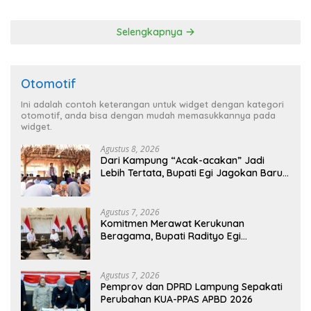
Penghargaan dari HKBP
Lampung
Selengkapnya
Otomotif
Ini adalah contoh keterangan untuk widget dengan kategori
otomotif, anda bisa dengan mudah memasukkannya pada
widget.
Agustus 8, 2026
Dari Kampung “Acak-acakan” Jadi
Lebih Tertata, Bupati Egi Jagokan Baru
Ranji Tiga Besar Desa Helau
Agustus 7, 2026
Komitmen Merawat Kerukunan
Beragama, Bupati Radityo Egi
Dijadwalkan Terima Penghargaan dari
HKBP Lampung
Agustus 7, 2026
Pemprov dan DPRD Lampung Sepakati
Perubahan KUA-PPAS APBD 2026