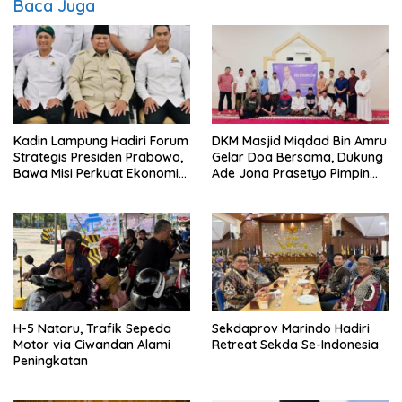
Baca Juga
Kadin Lampung Hadiri Forum
DKM Masjid Miqdad Bin Amru
Strategis Presiden Prabowo,
Gelar Doa Bersama, Dukung
Bawa Misi Perkuat Ekonomi
Ade Jona Prasetyo Pimpin
dan Investasi Daerah
BPP HIPMI
H-5 Nataru, Trafik Sepeda
Sekdaprov Marindo Hadiri
Motor via Ciwandan Alami
Retreat Sekda Se-Indonesia
Peningkatan