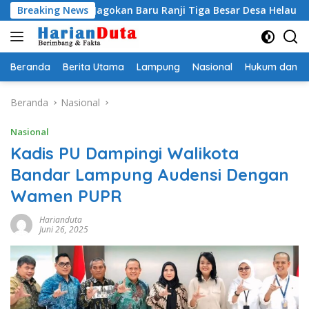
Langsung
 Egi Jagokan Baru Ranji Tiga Besar Desa Helau
Breaking News
Komitme
ke
konten
Beranda
Berita Utama
Lampung
Nasional
Hukum dan Kr
Beranda
Nasional
Nasional
Kadis PU Dampingi Walikota
Bandar Lampung Audensi Dengan
Wamen PUPR
Harianduta
Juni 26, 2025