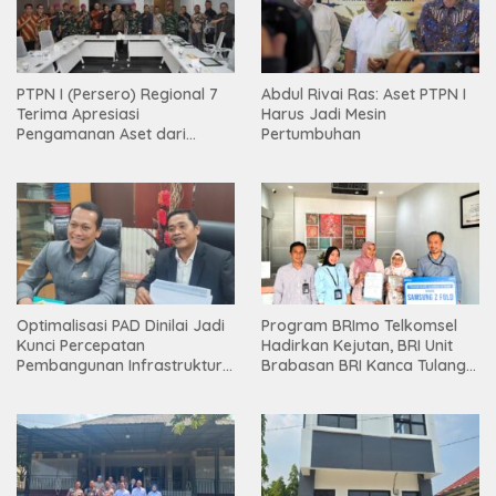
PTPN I (Persero) Regional 7
Abdul Rivai Ras: Aset PTPN I
Terima Apresiasi
Harus Jadi Mesin
Pengamanan Aset dari
Pertumbuhan
Holding
Optimalisasi PAD Dinilai Jadi
Program BRImo Telkomsel
Kunci Percepatan
Hadirkan Kejutan, BRI Unit
Pembangunan Infrastruktur
Brabasan BRI Kanca Tulang
Lampung
Bawang Serahkan Hadiah
Premium kepada Nasabah
Mesuji