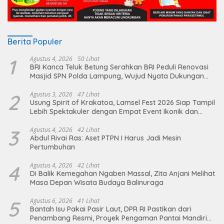
Berita Populer
1
Agustus 4, 2026
50 Lihat
BRI Kanca Teluk Betung Serahkan BRI Peduli Renovasi
Masjid SPN Polda Lampung, Wujud Nyata Dukungan
terhadap Sarana Ibadah
2
Agustus 3, 2026
47 Lihat
Usung Spirit of Krakatoa, Lamsel Fest 2026 Siap Tampil
Lebih Spektakuler dengan Empat Event Ikonik dan
Deretan Artis Ibu Kota
3
Agustus 4, 2026
42 Lihat
Abdul Rivai Ras: Aset PTPN I Harus Jadi Mesin
Pertumbuhan
4
Agustus 4, 2026
42 Lihat
Di Balik Kemegahan Ngaben Massal, Zita Anjani Melihat
Masa Depan Wisata Budaya Balinuraga
5
Agustus 6, 2026
41 Lihat
Bantah Isu Pakai Pasir Laut, DPR RI Pastikan dari
Penambang Resmi, Proyek Pengaman Pantai Mandiri