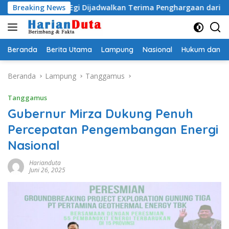
Langsung
Egi Dijadwalkan Terima Penghargaan dari HKBP Lampung
Breaking News
ke
konten
Beranda
Berita Utama
Lampung
Nasional
Hukum dan Kr
Beranda
Lampung
Tanggamus
Tanggamus
Gubernur Mirza Dukung Penuh
Percepatan Pengembangan Energi
Nasional
Harianduta
Juni 26, 2025