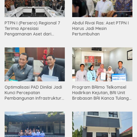
PTPN I (Persero) Regional 7
Abdul Rivai Ras: Aset PTPN I
Terima Apresiasi
Harus Jadi Mesin
Pengamanan Aset dari
Pertumbuhan
Holding
Optimalisasi PAD Dinilai Jadi
Program BRImo Telkomsel
Kunci Percepatan
Hadirkan Kejutan, BRI Unit
Pembangunan Infrastruktur
Brabasan BRI Kanca Tulang
Lampung
Bawang Serahkan Hadiah
Premium kepada Nasabah
Mesuji