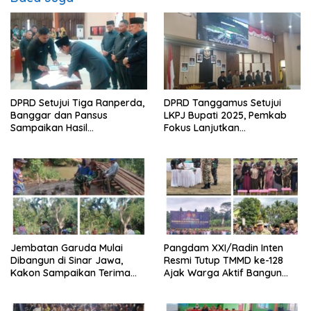
DPRD Setujui Tiga Ranperda,
DPRD Tanggamus Setujui
Banggar dan Pansus
LKPJ Bupati 2025, Pemkab
Sampaikan Hasil
Fokus Lanjutkan
Pembahasan
Pembangunan dan
Pelayanan Dasar
Jembatan Garuda Mulai
Pangdam XXI/Radin Inten
Dibangun di Sinar Jawa,
Resmi Tutup TMMD ke-128
Kakon Sampaikan Terima
Ajak Warga Aktif Bangun
Kasih kepada Presiden
Desa
Prabowo