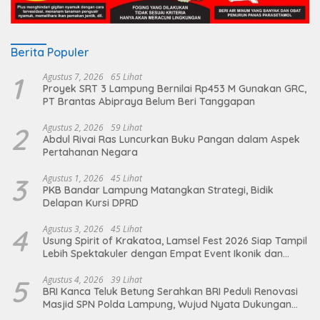
Berita Populer
1
Agustus 7, 2026
65 Lihat
Proyek SRT 3 Lampung Bernilai Rp453 M Gunakan GRC,
PT Brantas Abipraya Belum Beri Tanggapan
2
Agustus 2, 2026
59 Lihat
Abdul Rivai Ras Luncurkan Buku Pangan dalam Aspek
Pertahanan Negara
3
Agustus 1, 2026
45 Lihat
PKB Bandar Lampung Matangkan Strategi, Bidik
Delapan Kursi DPRD
4
Agustus 3, 2026
45 Lihat
Usung Spirit of Krakatoa, Lamsel Fest 2026 Siap Tampil
Lebih Spektakuler dengan Empat Event Ikonik dan
Deretan Artis Ibu Kota
5
Agustus 4, 2026
39 Lihat
BRI Kanca Teluk Betung Serahkan BRI Peduli Renovasi
Masjid SPN Polda Lampung, Wujud Nyata Dukungan
terhadap Sarana Ibadah