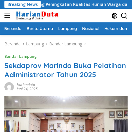
Langsung
 Dorong Peningkatan Kualitas Hunian Warga dan Serap Aspira
Breaking News
ke
konten
Beranda
Berita Utama
Lampung
Nasional
Hukum dan Kr
Beranda
Lampung
Bandar Lampung
Bandar Lampung
Sekdaprov Marindo Buka Pelatihan
Adiministrator Tahun 2025
Harianduta
Juni 24, 2025