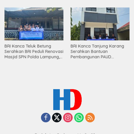
Premium kepada Nasabah
Mesuji
BRI Kanca Teluk Betung
BRI Kanca Tanjung Karang
Serahkan BRI Peduli Renovasi
Serahkan Bantuan
Masjid SPN Polda Lampung,
Pembangunan PAUD
Wujud Nyata Dukungan
Mahaputra Global di Desa
terhadap Sarana Ibadah
Candimas