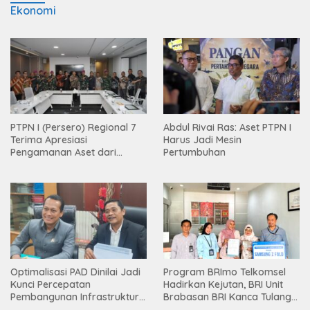
Ekonomi
PTPN I (Persero) Regional 7
Abdul Rivai Ras: Aset PTPN I
Terima Apresiasi
Harus Jadi Mesin
Pengamanan Aset dari
Pertumbuhan
Holding
Optimalisasi PAD Dinilai Jadi
Program BRImo Telkomsel
Kunci Percepatan
Hadirkan Kejutan, BRI Unit
Pembangunan Infrastruktur
Brabasan BRI Kanca Tulang
Lampung
Bawang Serahkan Hadiah