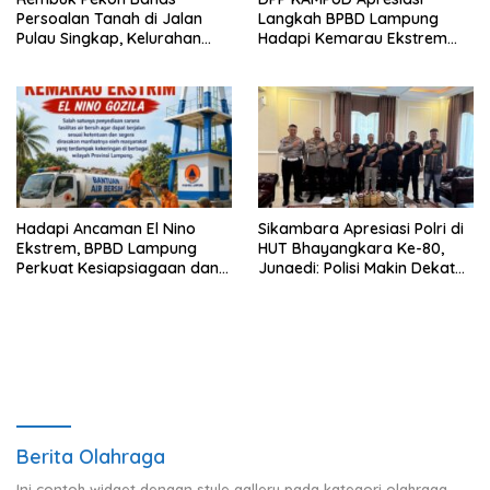
Persoalan Tanah di Jalan
Langkah BPBD Lampung
Pulau Singkap, Kelurahan
Hadapi Kemarau Ekstrem
Sukabumi Belum Hasilkan
Lewat Program Bantuan Air
Kesepakatan
Bersih
Hadapi Ancaman El Nino
Sikambara Apresiasi Polri di
Ekstrem, BPBD Lampung
HUT Bhayangkara Ke-80,
Perkuat Kesiapsiagaan dan
Junaedi: Polisi Makin Dekat
Distribusi Air Bersih
dengan Masyarakat
Berita Olahraga
Ini contoh widget dengan style gallery pada kategori olahraga,