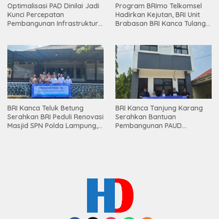
Optimalisasi PAD Dinilai Jadi
Program BRImo Telkomsel
Kunci Percepatan
Hadirkan Kejutan, BRI Unit
Pembangunan Infrastruktur
Brabasan BRI Kanca Tulang
Lampung
Bawang Serahkan Hadiah
Premium kepada Nasabah
Mesuji
BRI Kanca Teluk Betung
BRI Kanca Tanjung Karang
Serahkan BRI Peduli Renovasi
Serahkan Bantuan
Masjid SPN Polda Lampung,
Pembangunan PAUD
Wujud Nyata Dukungan
Mahaputra Global di Desa
terhadap Sarana Ibadah
Candimas