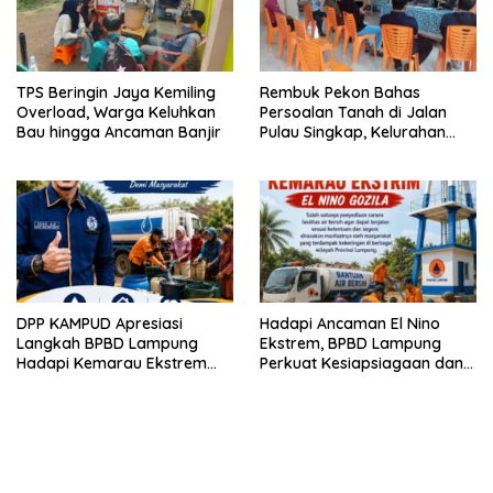
TPS Beringin Jaya Kemiling
Rembuk Pekon Bahas
Overload, Warga Keluhkan
Persoalan Tanah di Jalan
Bau hingga Ancaman Banjir
Pulau Singkap, Kelurahan
Sukabumi Belum Hasilkan
Kesepakatan
DPP KAMPUD Apresiasi
Hadapi Ancaman El Nino
Langkah BPBD Lampung
Ekstrem, BPBD Lampung
Hadapi Kemarau Ekstrem
Perkuat Kesiapsiagaan dan
Lewat Program Bantuan Air
Distribusi Air Bersih
Bersih