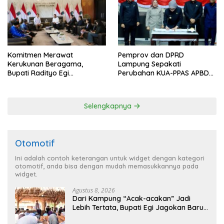
Komitmen Merawat
Pemprov dan DPRD
Kerukunan Beragama,
Lampung Sepakati
Bupati Radityo Egi
Perubahan KUA-PPAS APBD
Dijadwalkan Terima
2026
Penghargaan dari HKBP
Lampung
Selengkapnya
Otomotif
Ini adalah contoh keterangan untuk widget dengan kategori
otomotif, anda bisa dengan mudah memasukkannya pada
widget.
Agustus 8, 2026
Dari Kampung “Acak-acakan” Jadi
Lebih Tertata, Bupati Egi Jagokan Baru
Ranji Tiga Besar Desa Helau