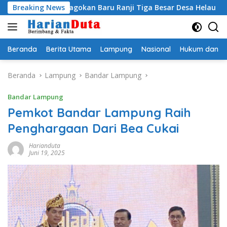
Langsung
i Egi Jagokan Baru Ranji Tiga Besar Desa Helau
Breaking News
Komitm
ke
konten
Beranda
Berita Utama
Lampung
Nasional
Hukum dan Kr
Beranda
Lampung
Bandar Lampung
Bandar Lampung
Pemkot Bandar Lampung Raih
Penghargaan Dari Bea Cukai
Harianduta
Juni 19, 2025