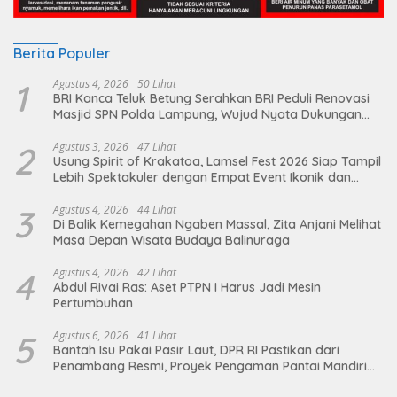
Berita Populer
1
Agustus 4, 2026
50 Lihat
BRI Kanca Teluk Betung Serahkan BRI Peduli Renovasi
Masjid SPN Polda Lampung, Wujud Nyata Dukungan
terhadap Sarana Ibadah
2
Agustus 3, 2026
47 Lihat
Usung Spirit of Krakatoa, Lamsel Fest 2026 Siap Tampil
Lebih Spektakuler dengan Empat Event Ikonik dan
Deretan Artis Ibu Kota
3
Agustus 4, 2026
44 Lihat
Di Balik Kemegahan Ngaben Massal, Zita Anjani Melihat
Masa Depan Wisata Budaya Balinuraga
4
Agustus 4, 2026
42 Lihat
Abdul Rivai Ras: Aset PTPN I Harus Jadi Mesin
Pertumbuhan
5
Agustus 6, 2026
41 Lihat
Bantah Isu Pakai Pasir Laut, DPR RI Pastikan dari
Penambang Resmi, Proyek Pengaman Pantai Mandiri
Sejati Sudah Sesuai Spesifikasi