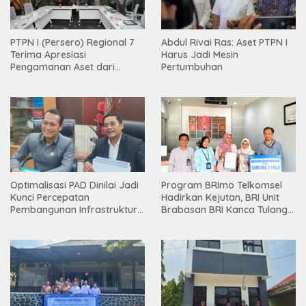
PTPN I (Persero) Regional 7
Abdul Rivai Ras: Aset PTPN I
Terima Apresiasi
Harus Jadi Mesin
Pengamanan Aset dari
Pertumbuhan
Holding
Optimalisasi PAD Dinilai Jadi
Program BRImo Telkomsel
Kunci Percepatan
Hadirkan Kejutan, BRI Unit
Pembangunan Infrastruktur
Brabasan BRI Kanca Tulang
Lampung
Bawang Serahkan Hadiah
Premium kepada Nasabah
Mesuji