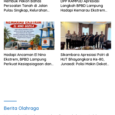
Rembuk Pekon Bahas
DPP KAMPUD Apresiasi
Persoalan Tanah di Jalan
Langkah BPBD Lampung
Pulau Singkap, Kelurahan
Hadapi Kemarau Ekstrem
Sukabumi Belum Hasilkan
Lewat Program Bantuan Air
Kesepakatan
Bersih
Hadapi Ancaman El Nino
Sikambara Apresiasi Polri di
Ekstrem, BPBD Lampung
HUT Bhayangkara Ke-80,
Perkuat Kesiapsiagaan dan
Junaedi: Polisi Makin Dekat
Distribusi Air Bersih
dengan Masyarakat
Berita Olahraga