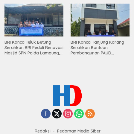
Premium kepada Nasabah
Mesuji
BRI Kanca Teluk Betung
BRI Kanca Tanjung Karang
Serahkan BRI Peduli Renovasi
Serahkan Bantuan
Masjid SPN Polda Lampung,
Pembangunan PAUD
Wujud Nyata Dukungan
Mahaputra Global di Desa
terhadap Sarana Ibadah
Candimas
Redaksi
Pedoman Media Siber