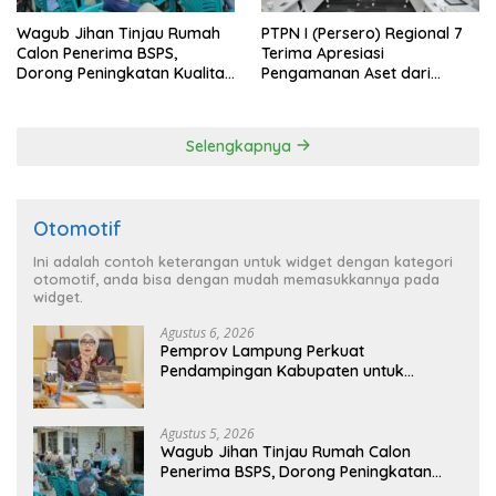
Wagub Jihan Tinjau Rumah
PTPN I (Persero) Regional 7
Calon Penerima BSPS,
Terima Apresiasi
Dorong Peningkatan Kualitas
Pengamanan Aset dari
Hunian Warga dan Serap
Holding
Aspirasi Masyarakat
Selengkapnya
Otomotif
Ini adalah contoh keterangan untuk widget dengan kategori
otomotif, anda bisa dengan mudah memasukkannya pada
widget.
Agustus 6, 2026
Pemprov Lampung Perkuat
Pendampingan Kabupaten untuk
Percepat Eliminasi TBC di Tanggamus
Agustus 5, 2026
Wagub Jihan Tinjau Rumah Calon
Penerima BSPS, Dorong Peningkatan
Kualitas Hunian Warga dan Serap