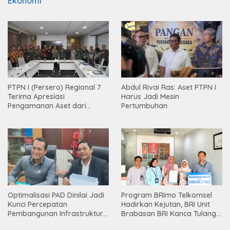
Ekonomi
PTPN I (Persero) Regional 7
Abdul Rivai Ras: Aset PTPN I
Terima Apresiasi
Harus Jadi Mesin
Pengamanan Aset dari
Pertumbuhan
Holding
Optimalisasi PAD Dinilai Jadi
Program BRImo Telkomsel
Kunci Percepatan
Hadirkan Kejutan, BRI Unit
Pembangunan Infrastruktur
Brabasan BRI Kanca Tulang
Lampung
Bawang Serahkan Hadiah