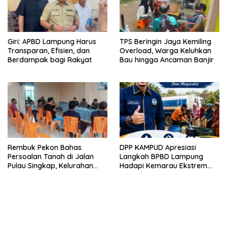
Giri: APBD Lampung Harus
TPS Beringin Jaya Kemiling
Transparan, Efisien, dan
Overload, Warga Keluhkan
Berdampak bagi Rakyat
Bau hingga Ancaman Banjir
Rembuk Pekon Bahas
DPP KAMPUD Apresiasi
Persoalan Tanah di Jalan
Langkah BPBD Lampung
Pulau Singkap, Kelurahan
Hadapi Kemarau Ekstrem
Sukabumi Belum Hasilkan
Lewat Program Bantuan Air
Kesepakatan
Bersih