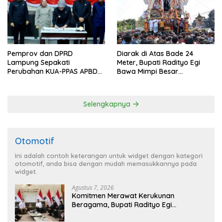
Pemprov dan DPRD
Diarak di Atas Bade 24
Lampung Sepakati
Meter, Bupati Radityo Egi
Perubahan KUA-PPAS APBD
Bawa Mimpi Besar
2026
Balinuraga Jadi ‘Penglipuran’
Kedua pada 2027
Selengkapnya
Otomotif
Ini adalah contoh keterangan untuk widget dengan kategori
otomotif, anda bisa dengan mudah memasukkannya pada
widget.
Agustus 7, 2026
Komitmen Merawat Kerukunan
Beragama, Bupati Radityo Egi
Dijadwalkan Terima Penghargaan dari