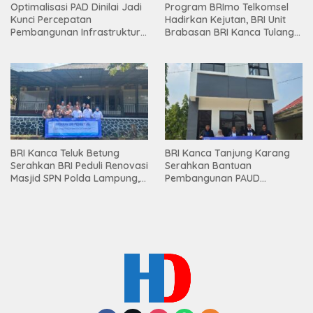
Optimalisasi PAD Dinilai Jadi
Program BRImo Telkomsel
Kunci Percepatan
Hadirkan Kejutan, BRI Unit
Pembangunan Infrastruktur
Brabasan BRI Kanca Tulang
Lampung
Bawang Serahkan Hadiah
Premium kepada Nasabah
Mesuji
BRI Kanca Teluk Betung
BRI Kanca Tanjung Karang
Serahkan BRI Peduli Renovasi
Serahkan Bantuan
Masjid SPN Polda Lampung,
Pembangunan PAUD
Wujud Nyata Dukungan
Mahaputra Global di Desa
terhadap Sarana Ibadah
Candimas