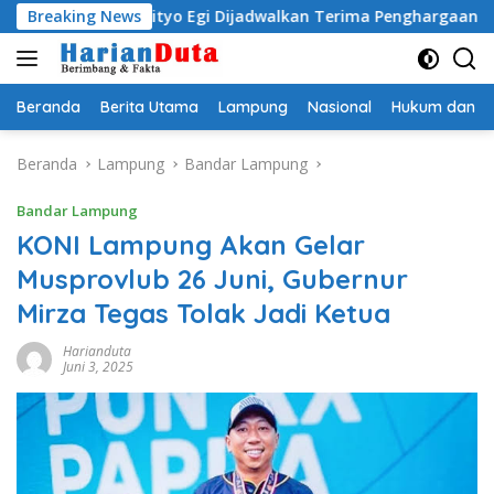
Langsung
i Radityo Egi Dijadwalkan Terima Penghargaan dari HKBP La
Breaking News
ke
konten
Beranda
Berita Utama
Lampung
Nasional
Hukum dan Kr
Beranda
Lampung
Bandar Lampung
Bandar Lampung
KONI Lampung Akan Gelar
Musprovlub 26 Juni, Gubernur
Mirza Tegas Tolak Jadi Ketua
Harianduta
Juni 3, 2025