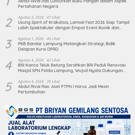
1
Abdul Rivai Ras Luncurkan Buku Pangan dalam Aspek
Pertahanan Negara
2
Agustus 3, 2026
47 Lihat
Usung Spirit of Krakatoa, Lamsel Fest 2026 Siap Tampil
Lebih Spektakuler dengan Empat Event Ikonik dan
Deretan Artis Ibu Kota
3
Agustus 1, 2026
46 Lihat
PKB Bandar Lampung Matangkan Strategi, Bidik
Delapan Kursi DPRD
4
Agustus 4, 2026
42 Lihat
BRI Kanca Teluk Betung Serahkan BRI Peduli Renovasi
Masjid SPN Polda Lampung, Wujud Nyata Dukungan
terhadap Sarana Ibadah
5
Agustus 4, 2026
39 Lihat
Abdul Rivai Ras: Aset PTPN I Harus Jadi Mesin
Pertumbuhan