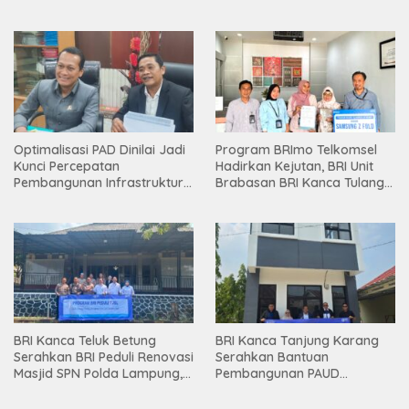
Holding
Optimalisasi PAD Dinilai Jadi
Program BRImo Telkomsel
Kunci Percepatan
Hadirkan Kejutan, BRI Unit
Pembangunan Infrastruktur
Brabasan BRI Kanca Tulang
Lampung
Bawang Serahkan Hadiah
Premium kepada Nasabah
Mesuji
BRI Kanca Teluk Betung
BRI Kanca Tanjung Karang
Serahkan BRI Peduli Renovasi
Serahkan Bantuan
Masjid SPN Polda Lampung,
Pembangunan PAUD
Wujud Nyata Dukungan
Mahaputra Global di Desa
terhadap Sarana Ibadah
Candimas