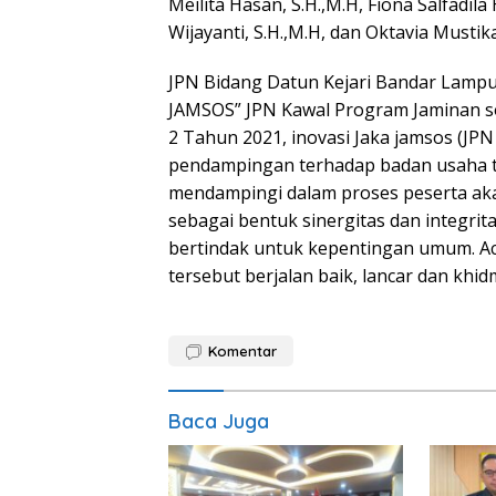
Meilita Hasan, S.H.,M.H, Fiona Salfadila 
Wijayanti, S.H.,M.H, dan Oktavia Mustika
JPN Bidang Datun Kejari Bandar Lampun
JAMSOS” JPN Kawal Program Jaminan s
2 Tahun 2021, inovasi Jaka jamsos (JPN
pendampingan terhadap badan usaha t
mendampingi dalam proses peserta ak
sebagai bentuk sinergitas dan integri
bertindak untuk kepentingan umum. A
tersebut berjalan baik, lancar dan khid
Komentar
Baca Juga