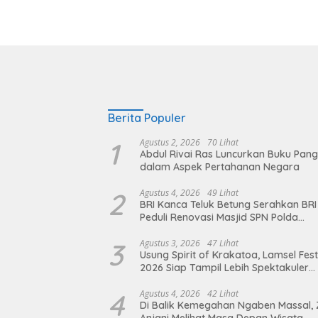
Berita Populer
1
Agustus 2, 2026
70 Lihat
Abdul Rivai Ras Luncurkan Buku Pan
dalam Aspek Pertahanan Negara
2
Agustus 4, 2026
49 Lihat
BRI Kanca Teluk Betung Serahkan BRI
Peduli Renovasi Masjid SPN Polda
Lampung, Wujud Nyata Dukungan
terhadap Sarana Ibadah
3
Agustus 3, 2026
47 Lihat
Usung Spirit of Krakatoa, Lamsel Fest
2026 Siap Tampil Lebih Spektakuler
dengan Empat Event Ikonik dan Dere
Artis Ibu Kota
4
Agustus 4, 2026
42 Lihat
Di Balik Kemegahan Ngaben Massal, 
Anjani Melihat Masa Depan Wisata