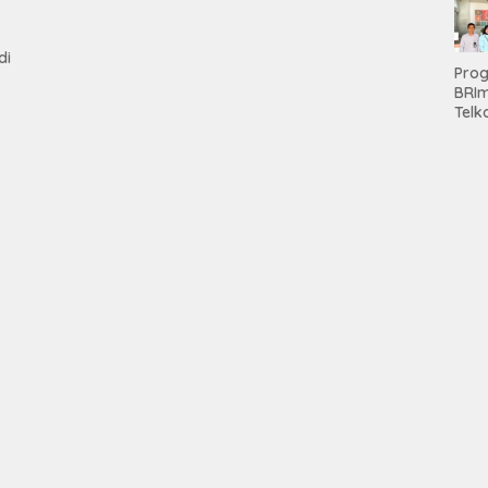
Pen
Aset
Hold
di
Pro
BRI
Telk
Hadi
Keju
Unit
Brab
Kanc
Baw
Ser
Had
Pre
kep
Nas
Mesu