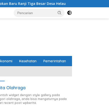
iga Besar Desa Helau
Komitmen Merawat Kerukunan Ber
Ekonomi
Kesehatan
Pemerintahan
ita Olahraga
contoh widget dengan style gallery pada
gori olahraga, anda bisa mengaturnya pada
et recent post wpberita.