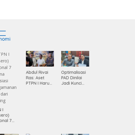
nomi
Abdul Rivai
Optimalisasi
Ras: Aset
PAD Dinilai
PTPN I Harus
Jadi Kunci
Jadi Mesin
Percepatan
Pertumbuhan
Pembanguna
n
Infrastruktur
 I
Lampung
sero)
onal 7
ma
siasi