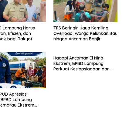
BD Lampung Harus
TPS Beringin Jaya Kemiling
an, Efisien, dan
Overload, Warga Keluhkan Bau
ak bagi Rakyat
hingga Ancaman Banjir
Hadapi Ancaman El Nino
Ekstrem, BPBD Lampung
Perkuat Kesiapsiagaan dan
Distribusi Air Bersih
PUD Apresiasi
 BPBD Lampung
Kemarau Ekstrem
ogram Bantuan Air