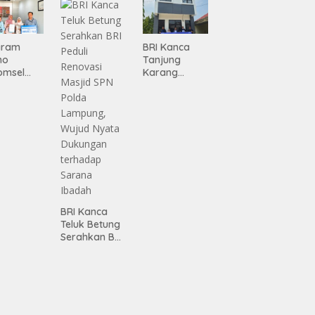
gamanan
 dari
ing
gram
BRI Kanca
mo
Tanjung
omsel
Karang
rkan
Serahkan
tan, BRI
Bantuan
Pembanguna
asan BRI
n PAUD
a Tulang
Mahaputra
ang
Global di
ahkan
Desa
iah
Candimas
mium
ada
abah
BRI Kanca
ji
Teluk Betung
Serahkan BRI
Peduli
Renovasi
Masjid SPN
Polda
Lampung,
Wujud Nyata