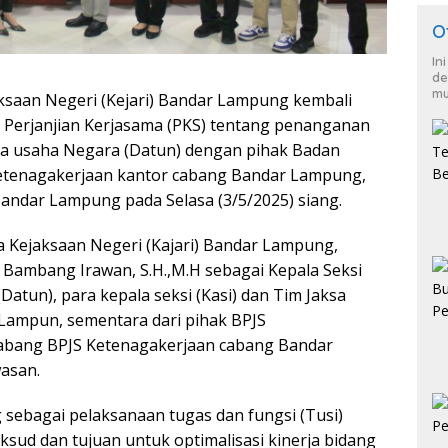
O
In
de
mu
saan Negeri (Kejari) Bandar Lampung kembali
Perjanjian Kerjasama (PKS) tentang penanganan
ta usaha Negara (Datun) dengan pihak Badan
Ketenagakerjaan kantor cabang Bandar Lampung,
Bandar Lampung pada Selasa (3/5/2025) siang.
la Kejaksaan Negeri (Kajari) Bandar Lampung,
h Bambang Irawan, S.H.,M.H sebagai Kepala Seksi
Datun), para kepala seksi (Kasi) dan Tim Jaksa
 Lampun, sementara dari pihak BPJS
cabang BPJS Ketenagakerjaan cabang Bandar
asan.
sebagai pelaksanaan tugas dan fungsi (Tusi)
sud dan tujuan untuk optimalisasi kinerja bidang