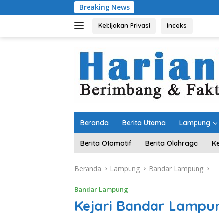
Langsung
Breaking News
Dari Kampung “Aca
ke
konten
Kebijakan Privasi
Indeks
Beranda
Berita Utama
Lampung
Berita Otomotif
Berita Olahraga
K
Beranda
Lampung
Bandar Lampung
Bandar Lampung
Kejari Bandar Lampu