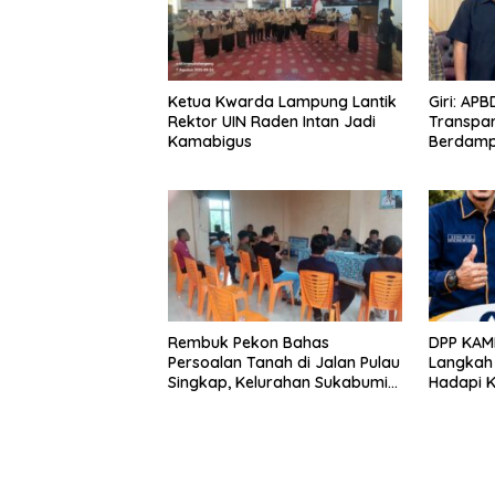
Ketua Kwarda Lampung Lantik
Giri: AP
Rektor UIN Raden Intan Jadi
Transpar
Kamabigus
Berdamp
Rembuk Pekon Bahas
DPP KAM
Persoalan Tanah di Jalan Pulau
Langkah
Singkap, Kelurahan Sukabumi
Hadapi 
Belum Hasilkan Kesepakatan
Lewat Pr
Bersih