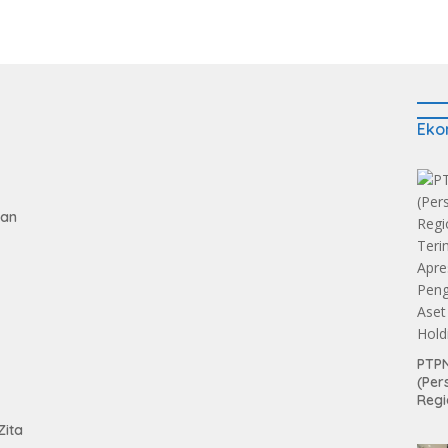
Eko
gan
PTPN
(Per
tan
Regi
Teri
Zita
Apre