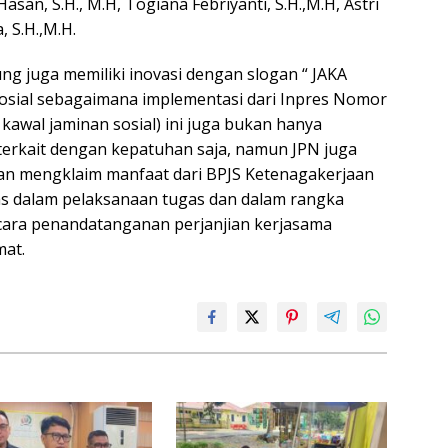
Hasan, S.H., M.H, Togiana Febriyanti, S.H.,M.H, Astri
, S.H.,M.H.
g juga memiliki inovasi dengan slogan “ JAKA
osial sebagaimana implementasi dari Inpres Nomor
 kawal jaminan sosial) ini juga bukan hanya
erkait dengan kepatuhan saja, namun JPN juga
an mengklaim manfaat dari BPJS Ketenagakerjaan
tas dalam pelaksanaan tugas dan dalam rangka
cara penandatanganan perjanjian kerjasama
mat.