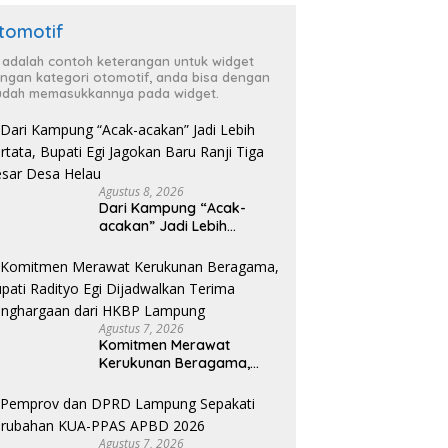
tomotif
i adalah contoh keterangan untuk widget
ngan kategori otomotif, anda bisa dengan
dah memasukkannya pada widget.
Agustus 8, 2026
Dari Kampung “Acak-
acakan” Jadi Lebih
Tertata, Bupati Egi
Jagokan Baru Ranji Tiga
Besar Desa Helau
Agustus 7, 2026
Komitmen Merawat
Kerukunan Beragama,
Bupati Radityo Egi
Dijadwalkan Terima
Penghargaan dari HKBP
Lampung
Agustus 7, 2026