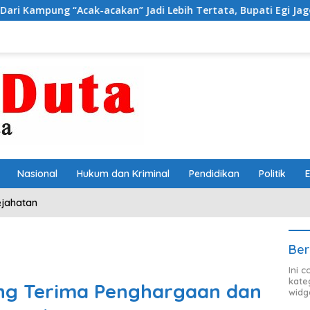
k-acakan” Jadi Lebih Tertata, Bupati Egi Jagokan Baru Ranji T
Nasional
Hukum dan Kriminal
Pendidikan
Politik
ejahatan
Ber
Ini 
kate
ng Terima Penghargaan dan
widg