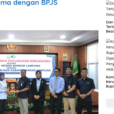
ama dengan BPJS
Dari
Tert
Besa
Kom
Ker
Bupa
Dija
Peng
HKB