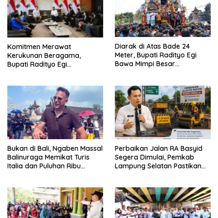
Diarak di Atas Bade 24
Komitmen Merawat
Meter, Bupati Radityo Egi
Kerukunan Beragama,
Bawa Mimpi Besar
Bupati Radityo Egi
Balinuraga Jadi ‘Penglipuran’
Dijadwalkan Terima
Kedua pada 2027
Penghargaan dari HKBP
Lampung
Bukan di Bali, Ngaben Massal
Perbaikan Jalan RA Basyid
Balinuraga Memikat Turis
Segera Dimulai, Pemkab
Italia dan Puluhan Ribu
Lampung Selatan Pastikan
Pengunjung
Mobilitas Warga Lebih Aman
dan Nyaman