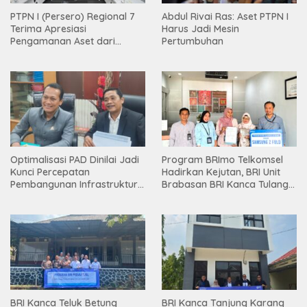
PTPN I (Persero) Regional 7
Abdul Rivai Ras: Aset PTPN I
Terima Apresiasi
Harus Jadi Mesin
Pengamanan Aset dari
Pertumbuhan
Holding
Optimalisasi PAD Dinilai Jadi
Program BRImo Telkomsel
Kunci Percepatan
Hadirkan Kejutan, BRI Unit
Pembangunan Infrastruktur
Brabasan BRI Kanca Tulang
Lampung
Bawang Serahkan Hadiah
Premium kepada Nasabah
Mesuji
BRI Kanca Teluk Betung
BRI Kanca Tanjung Karang