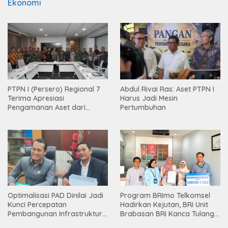
Ekonomi
PTPN I (Persero) Regional 7
Abdul Rivai Ras: Aset PTPN I
Terima Apresiasi
Harus Jadi Mesin
Pengamanan Aset dari
Pertumbuhan
Holding
Optimalisasi PAD Dinilai Jadi
Program BRImo Telkomsel
Kunci Percepatan
Hadirkan Kejutan, BRI Unit
Pembangunan Infrastruktur
Brabasan BRI Kanca Tulang
Lampung
Bawang Serahkan Hadiah