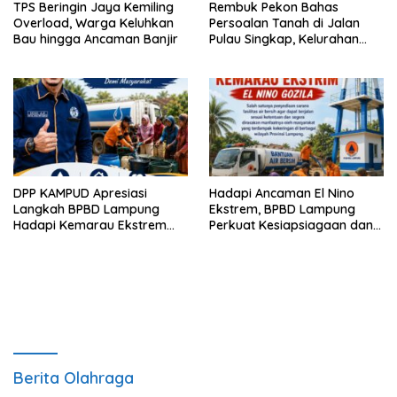
TPS Beringin Jaya Kemiling
Rembuk Pekon Bahas
Overload, Warga Keluhkan
Persoalan Tanah di Jalan
Bau hingga Ancaman Banjir
Pulau Singkap, Kelurahan
Sukabumi Belum Hasilkan
Kesepakatan
DPP KAMPUD Apresiasi
Hadapi Ancaman El Nino
Langkah BPBD Lampung
Ekstrem, BPBD Lampung
Hadapi Kemarau Ekstrem
Perkuat Kesiapsiagaan dan
Lewat Program Bantuan Air
Distribusi Air Bersih
Bersih
Berita Olahraga