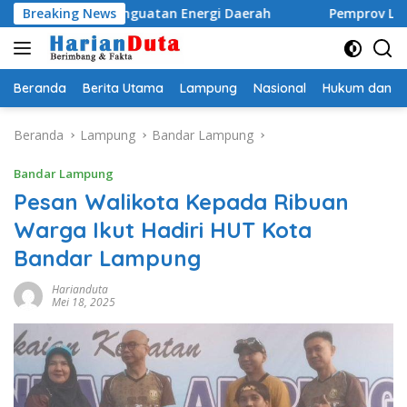
Langsung
 dan Penguatan Energi Daerah
Breaking News
Pemprov Lampung Perku
ke
konten
Beranda
Berita Utama
Lampung
Nasional
Hukum dan Kr
Beranda
Lampung
Bandar Lampung
Bandar Lampung
Pesan Walikota Kepada Ribuan
Warga Ikut Hadiri HUT Kota
Bandar Lampung
Harianduta
Mei 18, 2025