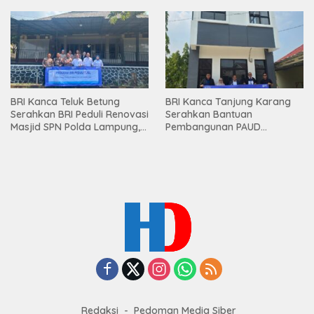
Premium kepada Nasabah
Mesuji
BRI Kanca Teluk Betung
BRI Kanca Tanjung Karang
Serahkan BRI Peduli Renovasi
Serahkan Bantuan
Masjid SPN Polda Lampung,
Pembangunan PAUD
Wujud Nyata Dukungan
Mahaputra Global di Desa
terhadap Sarana Ibadah
Candimas
Redaksi
Pedoman Media Siber