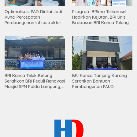
Optimalisasi PAD Dinilai Jadi
Program BRImo Telkomsel
Kunci Percepatan
Hadirkan Kejutan, BRI Unit
Pembangunan Infrastruktur
Brabasan BRI Kanca Tulang
Lampung
Bawang Serahkan Hadiah
Premium kepada Nasabah
Mesuji
BRI Kanca Teluk Betung
BRI Kanca Tanjung Karang
Serahkan BRI Peduli Renovasi
Serahkan Bantuan
Masjid SPN Polda Lampung,
Pembangunan PAUD
Wujud Nyata Dukungan
Mahaputra Global di Desa
terhadap Sarana Ibadah
Candimas