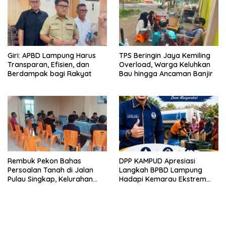
Giri: APBD Lampung Harus
TPS Beringin Jaya Kemiling
Transparan, Efisien, dan
Overload, Warga Keluhkan
Berdampak bagi Rakyat
Bau hingga Ancaman Banjir
Rembuk Pekon Bahas
DPP KAMPUD Apresiasi
Persoalan Tanah di Jalan
Langkah BPBD Lampung
Pulau Singkap, Kelurahan
Hadapi Kemarau Ekstrem
Sukabumi Belum Hasilkan
Lewat Program Bantuan Air
Kesepakatan
Bersih