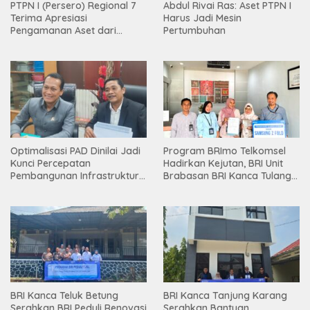
PTPN I (Persero) Regional 7
Abdul Rivai Ras: Aset PTPN I
Terima Apresiasi
Harus Jadi Mesin
Pengamanan Aset dari
Pertumbuhan
Holding
Optimalisasi PAD Dinilai Jadi
Program BRImo Telkomsel
Kunci Percepatan
Hadirkan Kejutan, BRI Unit
Pembangunan Infrastruktur
Brabasan BRI Kanca Tulang
Lampung
Bawang Serahkan Hadiah
Premium kepada Nasabah
Mesuji
BRI Kanca Teluk Betung
BRI Kanca Tanjung Karang
Serahkan BRI Peduli Renovasi
Serahkan Bantuan