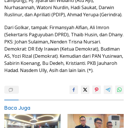
Lampung), Hj. Syafariah Widianti (Atu Ayi),
Nurhasannah, Watoni Nurdin, Hadi Saukat, Darwin
Ruslinur, dan Apriliati (PDIP), Ahmad Yerupa (Gerindra).
Dari Golkar, tampak: Firmansyah Alfian, Ali Imron
(Sekertaris Paguyuban DPRD), Thaib Husin, dan Dhany.
PKS: Johan Sulaiman,.Nenden Trisna Nursari.
Demokrat: DR Edy Irawan (Ketua Demokrat), Budiman
AS, Yozi Rizal (Demokrat). Kemudian dari PAN Yusirwan,
Sabirin Koenang, Bu Dedeh, Kristianti. PKB Jauharoh
Hadad. Nasdem Ully, Asih dan lain lain. (*).
Baca Juga