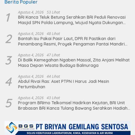
Berita Populer
1
Agustus 4, 2026
53 Lihat
BRI Kanca Teluk Betung Serahkan BRI Peduli Renovasi
Masjid SPN Polda Lampung, Wujud Nyata Dukungan
terhadap Sarana Ibadah
2
Agustus 6, 2026
48 Lihat
Bantah Isu Pakai Pasir Laut, DPR RI Pastikan dari
Penambang Resmi, Proyek Pengaman Pantai Mandiri
Sejati Sudah Sesuai Spesifikasi
3
Agustus 4, 2026
47 Lihat
Di Balik Kemegahan Ngaben Massal, Zita Anjani Melihat
Masa Depan Wisata Budaya Balinuraga
4
Agustus 4, 2026
44 Lihat
Abdul Rivai Ras: Aset PTPN I Harus Jadi Mesin
Pertumbuhan
5
Agustus 4, 2026
43 Lihat
Program BRImo Telkomsel Hadirkan Kejutan, BRI Unit
Brabasan BRI Kanca Tulang Bawang Serahkan Hadiah
Premium kepada Nasabah Mesuji