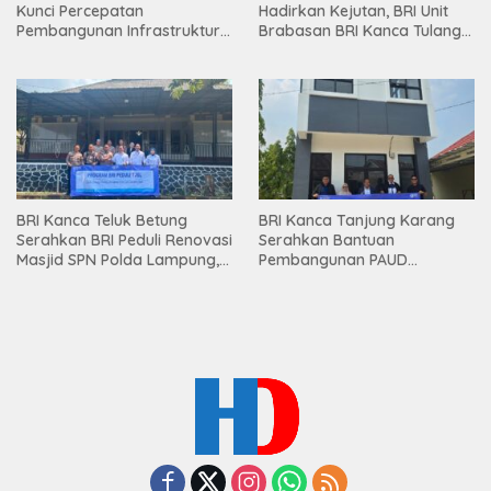
Kunci Percepatan
Hadirkan Kejutan, BRI Unit
Pembangunan Infrastruktur
Brabasan BRI Kanca Tulang
Lampung
Bawang Serahkan Hadiah
Premium kepada Nasabah
Mesuji
BRI Kanca Teluk Betung
BRI Kanca Tanjung Karang
Serahkan BRI Peduli Renovasi
Serahkan Bantuan
Masjid SPN Polda Lampung,
Pembangunan PAUD
Wujud Nyata Dukungan
Mahaputra Global di Desa
terhadap Sarana Ibadah
Candimas