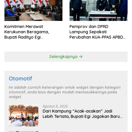
Komitmen Merawat
Pemprov dan DPRD
Kerukunan Beragama,
Lampung Sepakati
Bupati Radityo Egi
Perubahan KUA-PPAS APBD
Dijadwalkan Terima
2026
Penghargaan dari HKBP
Lampung
Selengkapnya
Otomotif
Ini adalah contoh keterangan untuk widget dengan kategori
otomotif, anda bisa dengan mudah memasukkannya pada
widget.
Agustus 8, 2026
Dari Kampung “Acak-acakan” Jadi
Lebih Tertata, Bupati Egi Jagokan Baru
Ranji Tiga Besar Desa Helau