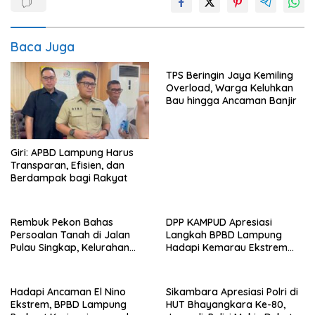
Baca Juga
TPS Beringin Jaya Kemiling
Overload, Warga Keluhkan
Bau hingga Ancaman Banjir
Giri: APBD Lampung Harus
Transparan, Efisien, dan
Berdampak bagi Rakyat
Rembuk Pekon Bahas
DPP KAMPUD Apresiasi
Persoalan Tanah di Jalan
Langkah BPBD Lampung
Pulau Singkap, Kelurahan
Hadapi Kemarau Ekstrem
Sukabumi Belum Hasilkan
Lewat Program Bantuan Air
Kesepakatan
Bersih
Hadapi Ancaman El Nino
Sikambara Apresiasi Polri di
Ekstrem, BPBD Lampung
HUT Bhayangkara Ke-80,