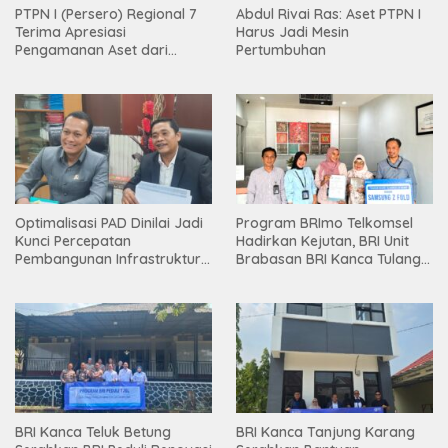
PTPN I (Persero) Regional 7
Abdul Rivai Ras: Aset PTPN I
Terima Apresiasi
Harus Jadi Mesin
Pengamanan Aset dari
Pertumbuhan
Holding
Optimalisasi PAD Dinilai Jadi
Program BRImo Telkomsel
Kunci Percepatan
Hadirkan Kejutan, BRI Unit
Pembangunan Infrastruktur
Brabasan BRI Kanca Tulang
Lampung
Bawang Serahkan Hadiah
Premium kepada Nasabah
Mesuji
BRI Kanca Teluk Betung
BRI Kanca Tanjung Karang