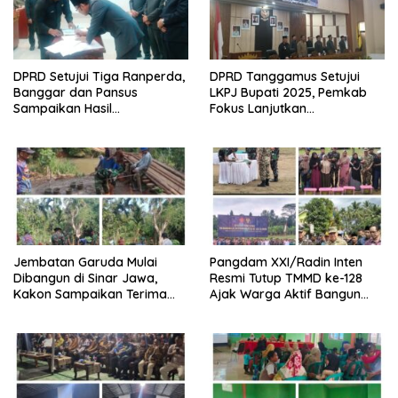
DPRD Setujui Tiga Ranperda,
DPRD Tanggamus Setujui
Banggar dan Pansus
LKPJ Bupati 2025, Pemkab
Sampaikan Hasil
Fokus Lanjutkan
Pembahasan
Pembangunan dan
Pelayanan Dasar
Jembatan Garuda Mulai
Pangdam XXI/Radin Inten
Dibangun di Sinar Jawa,
Resmi Tutup TMMD ke-128
Kakon Sampaikan Terima
Ajak Warga Aktif Bangun
Kasih kepada Presiden
Desa
Prabowo