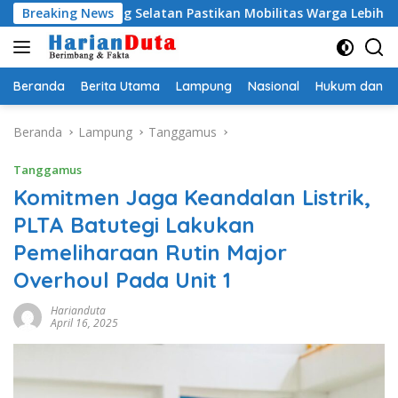
Langsung
Lampung Selatan Pastikan Mobilitas Warga Lebih Aman dan Nya
Breaking News
ke
konten
Beranda
Berita Utama
Lampung
Nasional
Hukum dan Kr
Beranda
Lampung
Tanggamus
Tanggamus
Komitmen Jaga Keandalan Listrik,
PLTA Batutegi Lakukan
Pemeliharaan Rutin Major
Overhoul Pada Unit 1
Harianduta
April 16, 2025