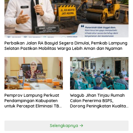
Perbaikan Jalan RA Basyid Segera Dimulai, Pemkab Lampung
Selatan Pastikan Mobilitas Warga Lebih Aman dan Nyaman
Pemprov Lampung Perkuat
Wagub Jihan Tinjau Rumah
Pendampingan Kabupaten
Calon Penerima BSPS,
untuk Percepat Eliminasi TBC
Dorong Peningkatan Kualitas
di Tanggamus
Hunian Warga dan Serap
Aspirasi Masyarakat
Selengkapnya