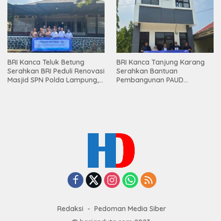
Mesuji
BRI Kanca Teluk Betung
BRI Kanca Tanjung Karang
Serahkan BRI Peduli Renovasi
Serahkan Bantuan
Masjid SPN Polda Lampung,
Pembangunan PAUD
Wujud Nyata Dukungan
Mahaputra Global di Desa
terhadap Sarana Ibadah
Candimas
Redaksi
Pedoman Media Siber