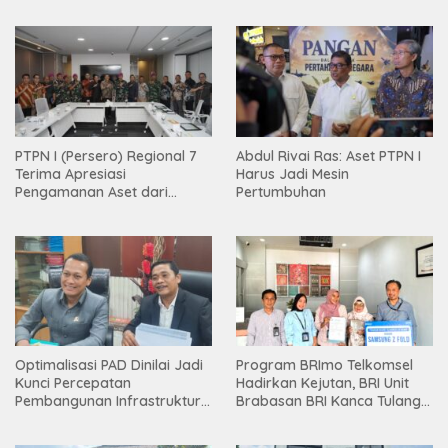
PTPN I (Persero) Regional 7
Abdul Rivai Ras: Aset PTPN I
Terima Apresiasi
Harus Jadi Mesin
Pengamanan Aset dari
Pertumbuhan
Holding
Optimalisasi PAD Dinilai Jadi
Program BRImo Telkomsel
Kunci Percepatan
Hadirkan Kejutan, BRI Unit
Pembangunan Infrastruktur
Brabasan BRI Kanca Tulang
Lampung
Bawang Serahkan Hadiah
Premium kepada Nasabah