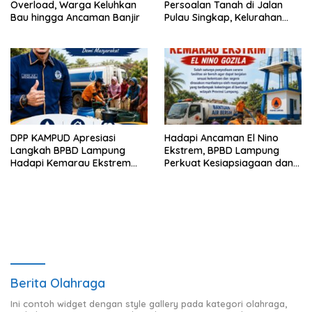
Overload, Warga Keluhkan
Persoalan Tanah di Jalan
Bau hingga Ancaman Banjir
Pulau Singkap, Kelurahan
Sukabumi Belum Hasilkan
Kesepakatan
DPP KAMPUD Apresiasi
Hadapi Ancaman El Nino
Langkah BPBD Lampung
Ekstrem, BPBD Lampung
Hadapi Kemarau Ekstrem
Perkuat Kesiapsiagaan dan
Lewat Program Bantuan Air
Distribusi Air Bersih
Bersih
Berita Olahraga
Ini contoh widget dengan style gallery pada kategori olahraga,