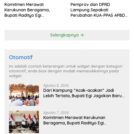
Komitmen Merawat
Pemprov dan DPRD
Kerukunan Beragama,
Lampung Sepakati
Bupati Radityo Egi
Perubahan KUA-PPAS APBD
Dijadwalkan Terima
2026
Penghargaan dari HKBP
Lampung
Selengkapnya
Otomotif
Ini adalah contoh keterangan untuk widget dengan kategori
otomotif, anda bisa dengan mudah memasukkannya pada
widget.
Agustus 8, 2026
Dari Kampung “Acak-acakan” Jadi
Lebih Tertata, Bupati Egi Jagokan Baru
Ranji Tiga Besar Desa Helau
Agustus 7, 2026
Komitmen Merawat Kerukunan
Beragama, Bupati Radityo Egi
Dijadwalkan Terima Penghargaan dari
HKBP Lampung