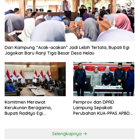
Dari Kampung “Acak-acakan” Jadi Lebih Tertata, Bupati Egi
Jagokan Baru Ranji Tiga Besar Desa Helau
Komitmen Merawat
Pemprov dan DPRD
Kerukunan Beragama,
Lampung Sepakati
Bupati Radityo Egi
Perubahan KUA-PPAS APBD
Dijadwalkan Terima
2026
Penghargaan dari HKBP
Lampung
Selengkapnya