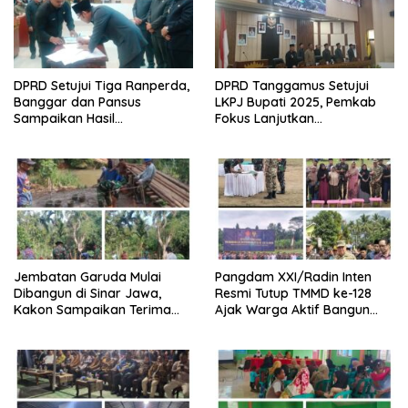
DPRD Setujui Tiga Ranperda,
DPRD Tanggamus Setujui
Banggar dan Pansus
LKPJ Bupati 2025, Pemkab
Sampaikan Hasil
Fokus Lanjutkan
Pembahasan
Pembangunan dan
Pelayanan Dasar
Jembatan Garuda Mulai
Pangdam XXI/Radin Inten
Dibangun di Sinar Jawa,
Resmi Tutup TMMD ke-128
Kakon Sampaikan Terima
Ajak Warga Aktif Bangun
Kasih kepada Presiden
Desa
Prabowo