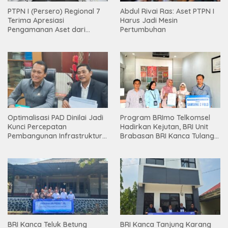
PTPN I (Persero) Regional 7
Abdul Rivai Ras: Aset PTPN I
Terima Apresiasi
Harus Jadi Mesin
Pengamanan Aset dari
Pertumbuhan
Holding
Optimalisasi PAD Dinilai Jadi
Program BRImo Telkomsel
Kunci Percepatan
Hadirkan Kejutan, BRI Unit
Pembangunan Infrastruktur
Brabasan BRI Kanca Tulang
Lampung
Bawang Serahkan Hadiah
Premium kepada Nasabah
Mesuji
BRI Kanca Teluk Betung
BRI Kanca Tanjung Karang