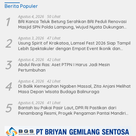
Berita Populer
1
Agustus 4, 2026
50 Lihat
BRI Kanca Teluk Betung Serahkan BRI Peduli Renovasi
Masjid SPN Polda Lampung, Wujud Nyata Dukungan
terhadap Sarana Ibadah
2
Agustus 3, 2026
47 Lihat
Usung Spirit of Krakatoa, Lamsel Fest 2026 Siap Tampil
Lebih Spektakuler dengan Empat Event Ikonik dan
Deretan Artis Ibu Kota
3
Agustus 4, 2026
42 Lihat
Abdul Rivai Ras: Aset PTPN I Harus Jadi Mesin
Pertumbuhan
4
Agustus 4, 2026
42 Lihat
Di Balik Kemegahan Ngaben Massal, Zita Anjani Melihat
Masa Depan Wisata Budaya Balinuraga
5
Agustus 6, 2026
41 Lihat
Bantah Isu Pakai Pasir Laut, DPR RI Pastikan dari
Penambang Resmi, Proyek Pengaman Pantai Mandiri
Sejati Sudah Sesuai Spesifikasi