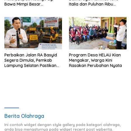
Bawa Mimpi Besar
Italia dan Puluhan Ribu
Balinuraga Jadi ‘Penglipuran’
Pengunjung
Kedua pada 2027
Perbaikan Jalan RA Basyid
Program Desa HELAU Kian
Segera Dimulai, Pemkab
Mengakar, Warga Kini
Lampung Selatan Pastikan
Rasakan Perubahan Nyata
Mobilitas Warga Lebih Aman
dan Nyaman
Berita Olahraga
Ini contoh widget dengan style gallery pada kategori olahraga,
anda bisa mengaturnya pada widget recent post wpberita.