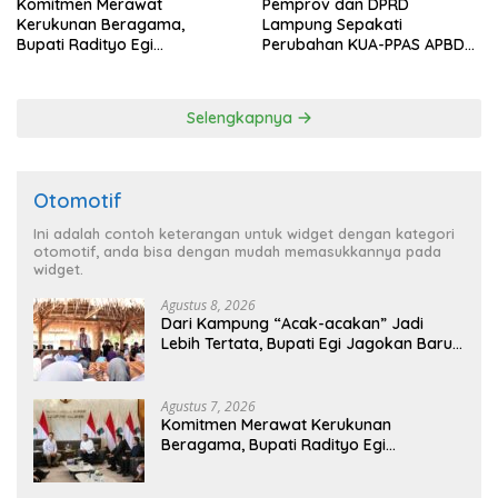
Komitmen Merawat
Pemprov dan DPRD
Kerukunan Beragama,
Lampung Sepakati
Bupati Radityo Egi
Perubahan KUA-PPAS APBD
Dijadwalkan Terima
2026
Penghargaan dari HKBP
Lampung
Selengkapnya
Otomotif
Ini adalah contoh keterangan untuk widget dengan kategori
otomotif, anda bisa dengan mudah memasukkannya pada
widget.
Agustus 8, 2026
Dari Kampung “Acak-acakan” Jadi
Lebih Tertata, Bupati Egi Jagokan Baru
Ranji Tiga Besar Desa Helau
Agustus 7, 2026
Komitmen Merawat Kerukunan
Beragama, Bupati Radityo Egi
Dijadwalkan Terima Penghargaan dari
HKBP Lampung