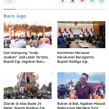
Baca Juga
Komitmen Merawat
Dari Kampung “Acak-
Kerukunan Beragama,
acakan” Jadi Lebih Tertata,
Bupati Radityo Egi
Bupati Egi Jagokan Baru
Dijadwalkan Terima
Ranji Tiga Besar Desa Helau
Penghargaan dari HKBP
Lampung
Diarak di Atas Bade 24
Bukan di Bali, Ngaben Massal
Meter, Bupati Radityo Egi
Balinuraga Memikat Turis