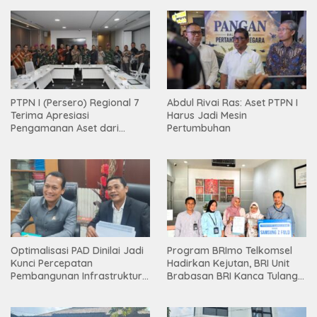
PTPN I (Persero) Regional 7
Abdul Rivai Ras: Aset PTPN I
Terima Apresiasi
Harus Jadi Mesin
Pengamanan Aset dari
Pertumbuhan
Holding
Optimalisasi PAD Dinilai Jadi
Program BRImo Telkomsel
Kunci Percepatan
Hadirkan Kejutan, BRI Unit
Pembangunan Infrastruktur
Brabasan BRI Kanca Tulang
Lampung
Bawang Serahkan Hadiah
Premium kepada Nasabah
Mesuji