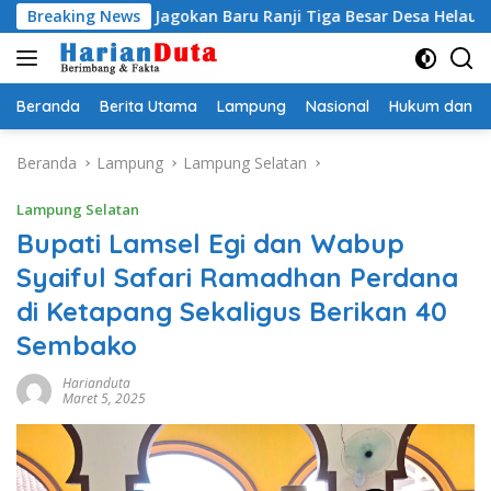
Langsung
ti Egi Jagokan Baru Ranji Tiga Besar Desa Helau
Breaking News
Komit
ke
konten
Beranda
Berita Utama
Lampung
Nasional
Hukum dan Kr
Beranda
Lampung
Lampung Selatan
Lampung Selatan
Bupati Lamsel Egi dan Wabup
Syaiful Safari Ramadhan Perdana
di Ketapang Sekaligus Berikan 40
Sembako
Harianduta
Maret 5, 2025