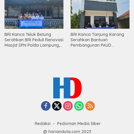
BRI Kanca Teluk Betung
BRI Kanca Tanjung Karang
Serahkan BRI Peduli Renovasi
Serahkan Bantuan
Masjid SPN Polda Lampung,
Pembangunan PAUD
Wujud Nyata Dukungan
Mahaputra Global di Desa
terhadap Sarana Ibadah
Candimas
Redaksi
Pedoman Media Siber
@ harianduta.com 2023