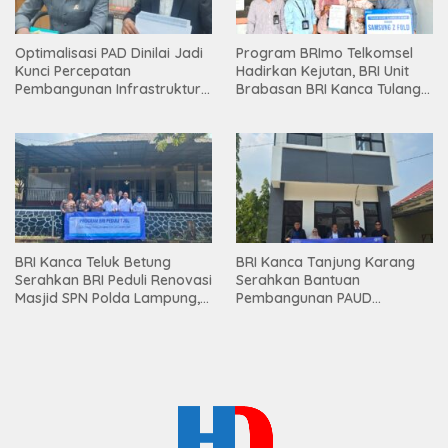
Optimalisasi PAD Dinilai Jadi
Program BRImo Telkomsel
Kunci Percepatan
Hadirkan Kejutan, BRI Unit
Pembangunan Infrastruktur
Brabasan BRI Kanca Tulang
Lampung
Bawang Serahkan Hadiah
Premium kepada Nasabah
Mesuji
BRI Kanca Teluk Betung
BRI Kanca Tanjung Karang
Serahkan BRI Peduli Renovasi
Serahkan Bantuan
Masjid SPN Polda Lampung,
Pembangunan PAUD
Wujud Nyata Dukungan
Mahaputra Global di Desa
terhadap Sarana Ibadah
Candimas