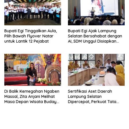
Bupati Egi Tinggalkan Aula,
Bupati Egi Ajak Lampung
Pilih Bawah Flyover Natar
Selatan Bersahabat dengan
untuk Lantik 12 Pejabat
AI, SDM Unggul Disiapkan
Hadapi Masa Depan
Di Balik Kemegahan Ngaben
Sertifikasi Aset Daerah
Massal, Zita Anjani Melihat
Lampung Selatan
Masa Depan Wisata Budaya
Dipercepat, Perkuat Tata
Balinuraga
Kelola dan Nilai MCSP KPK