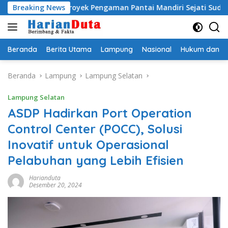
Langsung
mi, Proyek Pengaman Pantai Mandiri Sejati Sudah Sesuai Spesifi
Breaking News
ke
konten
Beranda
Berita Utama
Lampung
Nasional
Hukum dan Kr
Beranda
Lampung
Lampung Selatan
Lampung Selatan
ASDP Hadirkan Port Operation
Control Center (POCC), Solusi
Inovatif untuk Operasional
Pelabuhan yang Lebih Efisien
Harianduta
Desember 20, 2024