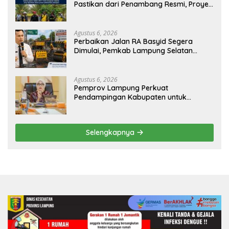
Pastikan dari Penambang Resmi, Proyek
Pengaman Pantai Mandiri Sejati Sudah
Sesuai Spesifikasi
Agustus 6, 2026
Perbaikan Jalan RA Basyid Segera
Dimulai, Pemkab Lampung Selatan
Pastikan Mobilitas Warga Lebih Aman
dan Nyaman
Agustus 6, 2026
Pemprov Lampung Perkuat
Pendampingan Kabupaten untuk
Percepat Eliminasi TBC di Tanggamus
Selengkapnya