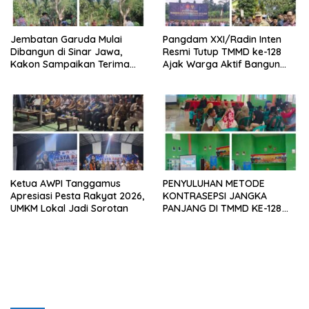
Jembatan Garuda Mulai
Pangdam XXI/Radin Inten
Dibangun di Sinar Jawa,
Resmi Tutup TMMD ke-128
Kakon Sampaikan Terima
Ajak Warga Aktif Bangun
Kasih kepada Presiden
Desa
Prabowo
Ketua AWPI Tanggamus
PENYULUHAN METODE
Apresiasi Pesta Rakyat 2026,
KONTRASEPSI JANGKA
UMKM Lokal Jadi Sorotan
PANJANG DI TMMD KE-128
KODIM 0424/TANGGAMUS