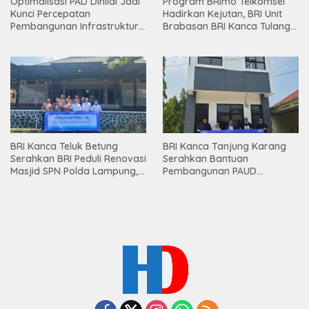
Optimalisasi PAD Dinilai Jadi
Program BRImo Telkomsel
Kunci Percepatan
Hadirkan Kejutan, BRI Unit
Pembangunan Infrastruktur
Brabasan BRI Kanca Tulang
Lampung
Bawang Serahkan Hadiah
Premium kepada Nasabah
Mesuji
BRI Kanca Teluk Betung
BRI Kanca Tanjung Karang
Serahkan BRI Peduli Renovasi
Serahkan Bantuan
Masjid SPN Polda Lampung,
Pembangunan PAUD
Wujud Nyata Dukungan
Mahaputra Global di Desa
terhadap Sarana Ibadah
Candimas