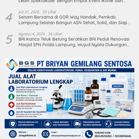
Lebih Spektakuler dengan Empat Event Ikonik dan
Deretan Artis Ibu Kota
4
Juli 31, 2026
39 Lihat
Senam Bersama di GOR Way Handak, Pemkab
Lampung Selatan Bangun ASN Sehat, Solid, dan Siap
Berikan Pelayanan Terbaik
5
Agustus 4, 2026
36 Lihat
BRI Kanca Teluk Betung Serahkan BRI Peduli Renovasi
Masjid SPN Polda Lampung, Wujud Nyata Dukungan
terhadap Sarana Ibadah