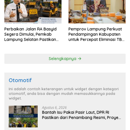
Perbaikan Jalan RA Basyid
Pemprov Lampung Perkuat
Segera Dimulai, Pemkab
Pendampingan Kabupaten
Lampung Selatan Pastikan
untuk Percepat Eliminasi TBC
Mobilitas Warga Lebih Aman
di Tanggamus
dan Nyaman
Selengkapnya
Otomotif
Ini adalah contoh keterangan untuk widget dengan kategori
otomotif, anda bisa dengan mudah memasukkannya pada
widget.
Agustus 6, 2026
Bantah Isu Pakai Pasir Laut, DPR RI
Pastikan dari Penambang Resmi, Proyek
Pengaman Pantai Mandiri Sejati Sudah
Sesuai Spesifikasi