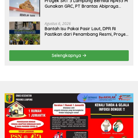
Proyek SRT 3 Lampung Bernilai Rp453 M
Gunakan GRC, PT Brantas Abipraya
Belum Beri Tanggapan
Agustus 6, 2026
Bantah Isu Pakai Pasir Laut, DPR RI
Pastikan dari Penambang Resmi, Proyek
Pengaman Pantai Mandiri Sejati Sudah
Sesuai Spesifikasi
Selengkapnya