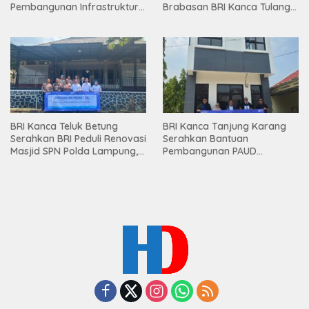
Pembangunan Infrastruktur
Brabasan BRI Kanca Tulang
Lampung
Bawang Serahkan Hadiah
Premium kepada Nasabah
Mesuji
BRI Kanca Teluk Betung
BRI Kanca Tanjung Karang
Serahkan BRI Peduli Renovasi
Serahkan Bantuan
Masjid SPN Polda Lampung,
Pembangunan PAUD
Wujud Nyata Dukungan
Mahaputra Global di Desa
terhadap Sarana Ibadah
Candimas