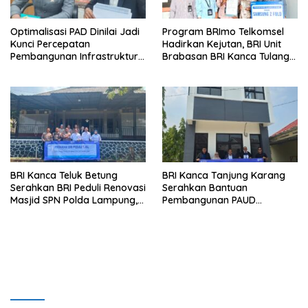
Optimalisasi PAD Dinilai Jadi
Program BRImo Telkomsel
Kunci Percepatan
Hadirkan Kejutan, BRI Unit
Pembangunan Infrastruktur
Brabasan BRI Kanca Tulang
Lampung
Bawang Serahkan Hadiah
Premium kepada Nasabah
Mesuji
BRI Kanca Teluk Betung
BRI Kanca Tanjung Karang
Serahkan BRI Peduli Renovasi
Serahkan Bantuan
Masjid SPN Polda Lampung,
Pembangunan PAUD
Wujud Nyata Dukungan
Mahaputra Global di Desa
terhadap Sarana Ibadah
Candimas